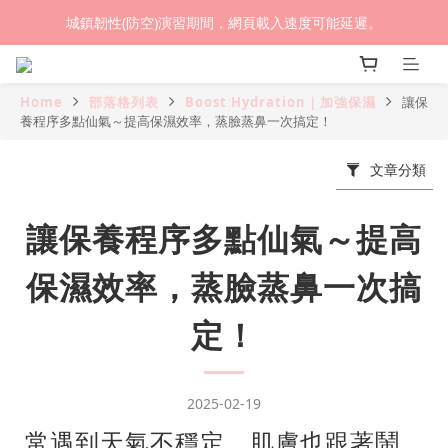
城鎮韌性(防空)演習期間，網頁載入速度可能延遲。
(熱銷加開優惠) 限時滿額贈🎁 LED循環涼風桌扇
(熱銷加開優惠) 限時滿額贈🎁 LED循環涼風桌扇
Home
部落格列表
Boost Hydration｜加強保濕
讓保
養程序多點仙氣～提高保濕效率，蒸臉蒸鼻一次搞定！
文章分類
讓保養程序多點仙氣～提高
保濕效率，蒸臉蒸鼻一次搞
定！
2025-02-19
常遇到天氣不穩定，肌膚也跟著鬧