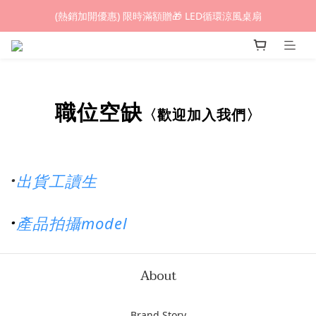
(熱銷加開優惠) 限時滿額贈🎁 LED循環涼風桌扇
(熱銷加開優惠) 限時滿額贈🎁 LED循環涼風桌扇
城鎮韌性(防空)演習期間，網頁載入速度可能延遲。
(熱銷加開優惠) 限時滿額贈🎁 LED循環涼風桌扇
職位空缺
〈歡迎加入我們〉
·
出貨工讀生
·
產品拍攝model
About
Brand Story