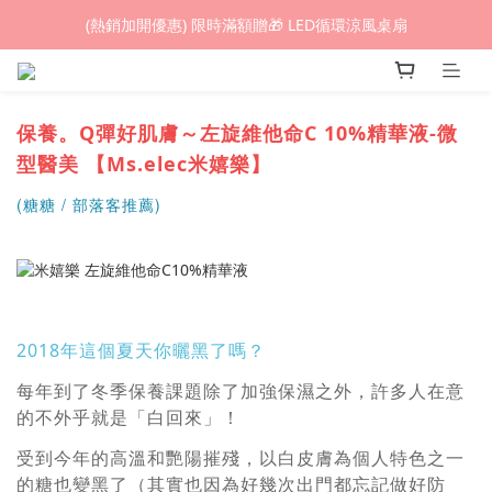
(熱銷加開優惠) 限時滿額贈🎁 LED循環涼風桌扇
(熱銷加開優惠) 限時滿額贈🎁 LED循環涼風桌扇
城鎮韌性(防空)演習期間，網頁載入速度可能延遲。
(熱銷加開優惠) 限時滿額贈🎁 LED循環涼風桌扇
保養。Q彈好肌膚～左旋維他命C 10%精華液-微
型醫美 【Ms.elec米嬉樂】
(糖糖
/ 部落客推薦)
2018年這個夏天你曬黑了嗎？
每年到了冬季保養課題除了加強保濕之外，許多人在意
的不外乎就是「白回來」！
受到今年的高溫和艷陽摧殘，以白皮膚為個人特色之一
的糖也變黑了（其實也因為好幾次出門都忘記做好防