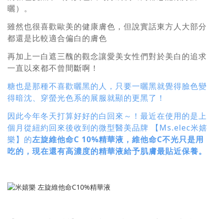
曬）。
雖然也很喜歡歐美的健康膚色，但說實話東方人大部分
都還是比較適合偏白的膚色
再加上一白遮三醜的觀念讓愛美女性們對於美白的追求
一直以來都不曾間斷啊！
糖也是那種不喜歡曬黑的人，只要一曬黑就覺得臉色變
得暗沈、穿螢光色系的展服就顯的更黑了！
因此今年冬天打算好好的白回來～！最近在使用的是上
個月從紐約回來後收到的微型醫美品牌
【
Ms.elec
米嬉
樂】的
左旋維他命C 10%精華液，維他命C不光只是用
吃的，現在還有高濃度的精華液給予肌膚最貼近保養。