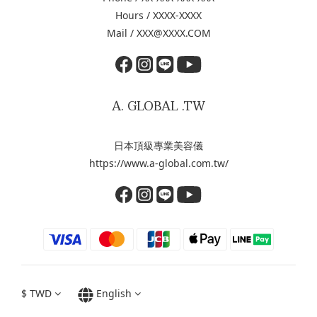
Hours / XXXX-XXXX
Mail / XXX@XXXX.COM
A. GLOBAL .TW
日本頂級專業美容儀
https://www.a-global.com.tw/
$
TWD
English