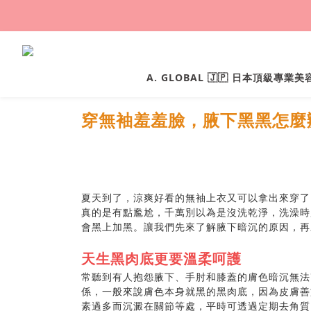
A. GLOBAL 🇯🇵 日本頂級專業
穿無袖羞羞臉，腋下黑黑怎麼
夏天到了，涼爽好看的無袖上衣又可以拿出來穿了
真的是有點尷尬，千萬別以為是沒洗乾淨，洗澡時
會黑上加黑。讓我們先來了解腋下暗沉的原因，再
天生黑肉底更要溫柔呵護
常聽到有人抱怨腋下、手肘和膝蓋的膚色暗沉無法
係，一般來說膚色本身就黑的黑肉底，因為皮膚善
素過多而沉澱在關節等處，平時可透過定期去角質