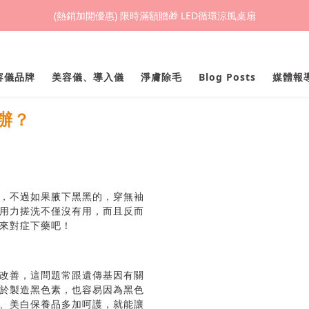
(熱銷加開優惠) 限時滿額贈🎁 LED循環涼風桌扇
(熱銷加開優惠) 限時滿額贈🎁 LED循環涼風桌扇
城鎮韌性(防空)演習期間，網頁載入速度可能延遲。
美容儀品牌
美容儀、導入儀
淨膚除毛
Blog Posts
媒體報
(熱銷加開優惠) 限時滿額贈🎁 LED循環涼風桌扇
辦？
，不過如果腋下黑黑的，穿無袖
用力搓洗不僅沒有用，而且反而
來對症下藥吧！
改善，這問題常跟遺傳基因有關
於製造黑色素，也容易因為黑色
、美白保養品多加呵護，就能讓