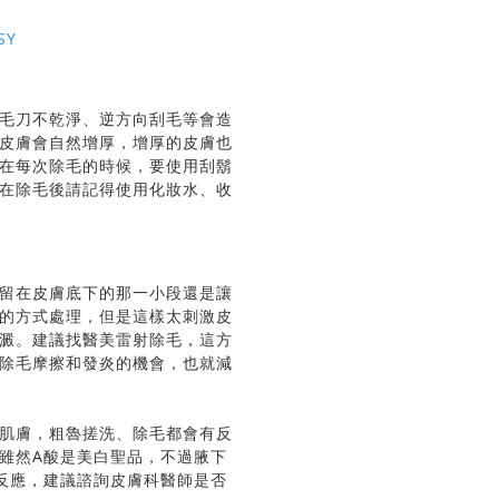
SY
毛刀不乾淨、逆方向刮毛等會造
皮膚會自然增厚，增厚的皮膚也
在每次除毛的時候，要使用刮鬍
在除毛後請記得使用化妝水、收
留在皮膚底下的那一小段還是讓
的方式處理，但是這樣太刺激皮
澱。建議找醫美雷射除毛，這方
除毛摩擦和發炎的機會，也就減
肌膚，粗魯搓洗、除毛都會有反
雖然A酸是美白聖品，不過腋下
反應，建議諮詢皮膚科醫師是否