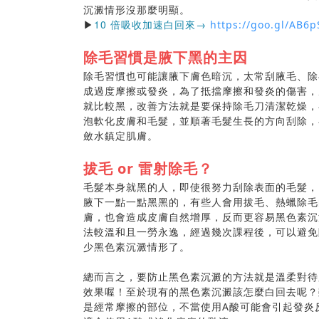
沉澱情形沒那麼明顯。
▶
10 倍吸收加速白回來
→
https://goo.gl/AB6p
除毛習慣是腋下黑的主因
除毛習慣也可能讓腋下膚色暗沉，太常刮腋毛、除
成過度摩擦或發炎，為了抵擋摩擦和發炎的傷害，
就比較黑，改善方法就是要保持除毛刀清潔乾燥，
泡軟化皮膚和毛髮，並順著毛髮生長的方向刮除，
斂水鎮定肌膚。
拔毛 or 雷射除毛？
毛髮本身就黑的人，即使很努力刮除表面的毛髮，
腋下一點一點黑黑的，有些人會用拔毛、熱蠟除毛
膚，也會造成皮膚自然增厚，反而更容易黑色素沉
法較溫和且一勞永逸，經過幾次課程後，可以避免
少黑色素沉澱情形了。
總而言之，要防止黑色素沉澱的方法就是溫柔對待
效果喔！至於現有的黑色素沉澱該怎麼白回去呢？
是經常摩擦的部位，不當使用A酸可能會引起發炎