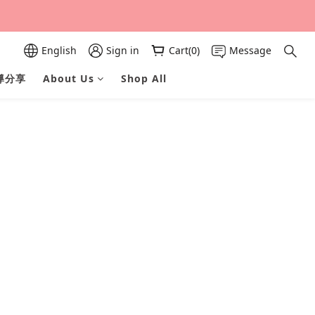
English
Sign in
Cart(0)
Message
導分享
About Us
Shop All