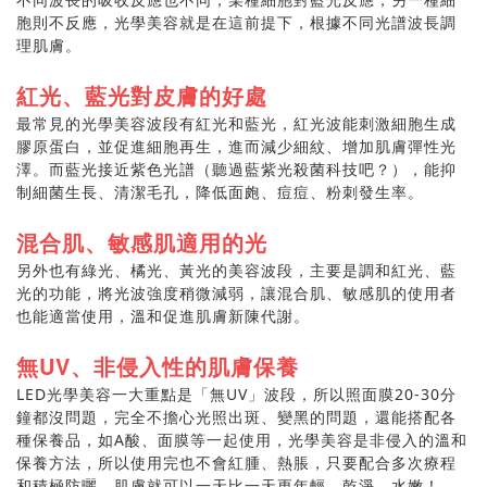
胞則不反應，光學美容就是在這前提下，根據不同光譜波長調
理肌膚。
紅光、藍光對皮膚的好處
最常見的光學美容波段有紅光和藍光，紅光波能刺激細胞生成
膠原蛋白，並促進細胞再生，進而減少細紋、增加肌膚彈性光
澤。而藍光接近紫色光譜（聽過藍紫光殺菌科技吧？），能抑
制細菌生長、清潔毛孔，降低面皰、痘痘、粉刺發生率。
混合肌、敏感肌適用的光
另外也有綠光、橘光、黃光的美容波段，主要是調和紅光、藍
光的功能，將光波強度稍微減弱，讓混合肌、敏感肌的使用者
也能適當使用，溫和促進肌膚新陳代謝。
無UV、非侵入性的肌膚保養
LED光學美容一大重點是「無UV」波段，所以照面膜20-30分
鐘都沒問題，完全不擔心光照出斑、變黑的問題，還能搭配各
種保養品，如A酸、面膜等一起使用，光學美容是非侵入的溫和
保養方法，所以使用完也不會紅腫、熱脹，只要配合多次療程
和積極防曬，肌膚就可以一天比一天更年輕、乾淨、水嫩！