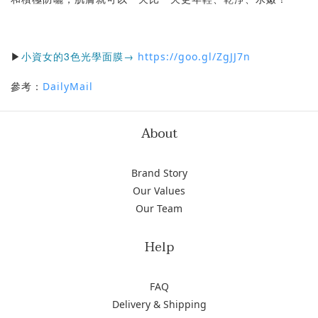
▶
小資女的3色光學面膜
→
https://goo.gl/ZgJJ7n
參考：
DailyMail
About
Brand Story
Our Values
Our Team
Help
FAQ
Delivery & Shipping