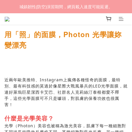
城鎮韌性(防空)演習期間，網頁載入速度可能延遲。
(熱銷加開優惠) 限時滿額贈🎁 LED循環涼風桌扇
(熱銷加開優惠) 限時滿額贈🎁 LED循環涼風桌扇
用「照」的面膜，Photon 光學讓妳
變漂亮
近兩年歐美推特、Instagram上瘋傳各種怪奇的面膜，最特
別、最有科技感的莫過於像星際大戰風暴兵的LED光學面膜，就
連好萊塢巨星潔西卡艾巴、社群名人克莉絲汀泰根都愛不釋
手，這些光學面膜可不只是噱頭，對肌膚的保養功效也很厲
害！
什麼是光學美容？
光學（Photon）美容也被稱為激光美容，肌膚下每一種細胞對
不同波長的吸收反應也不同，某種細胞對藍光反應，另一種細