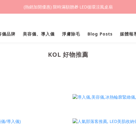
(熱銷加開優惠) 限時滿額贈🎁 LED循環涼風桌扇
(熱銷加開優惠) 限時滿額贈🎁 LED循環涼風桌扇
城鎮韌性(防空)演習期間，網頁載入速度可能延遲。
美容儀品牌
美容儀、導入儀
淨膚除毛
Blog Posts
媒體報
(熱銷加開優惠) 限時滿額贈🎁 LED循環涼風桌扇
KOL 好物推薦