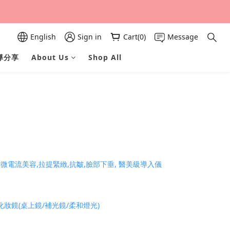
English
Sign in
Cart(0)
Message
導分享
About Us
Shop All