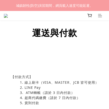
城鎮韌性(防空)演習期間，網頁載入速度可能延遲。
(熱銷加開優惠) 限時滿額贈🎁 LED循環涼風桌扇
(熱銷加開優惠) 限時滿額贈🎁 LED循環涼風桌扇
運送與付款
【付款方式】
線上刷卡（VISA、MASTER、JCB 皆可使用）
LINE Pay
ATM轉帳（請於 3 日內付款）
超商代碼繳費（請於 7 日內付款）
貨到付款