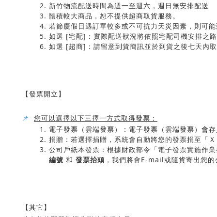
新竹物流配送時間為週一至週六，週日無安排配送
體積較大商品，恕不提供超商取貨服務。
若節慶假日遇訂單較多或不可抗力天災因素，則可能
如選 [宅配]：實際配送狀況將依照宅配司機安排之
如選 [超商]：請留意到貨簡訊並於到貨之後七天內
【發票開立】
📌
您可以選擇以下三擇一方式取得發票：
電子發票（雲端發票）：​電子發票（雲端發票）會存入
捐贈：若選擇捐贈，系統會自動將您的發票捐至「Ｘ
公司戶紙本發票：根據財政部令「電子發票實施作業要
編號
和
發票抬頭
，我們將會E-mail或隨貨寄出
【其它】