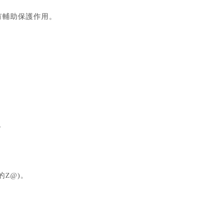
有輔助保護作用。
。
Z@)。