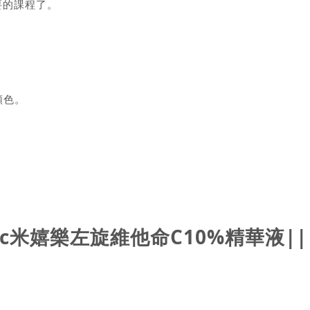
要的課程了。
顏色。
lec米嬉樂左旋維他命C10%精華液||