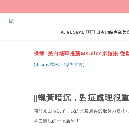
A. GLOBAL 🇯🇵 日本頂級專業
保養|美白精華推薦Ms.elec米嬉樂 
(
Shiang羅琳/ 部落客推薦)
||蠟黃暗沉，對症處理很重要
開門見山地說了，
我的黃皮膚再怎麼努力是不
黃皮膚底的一種痛阿!!!