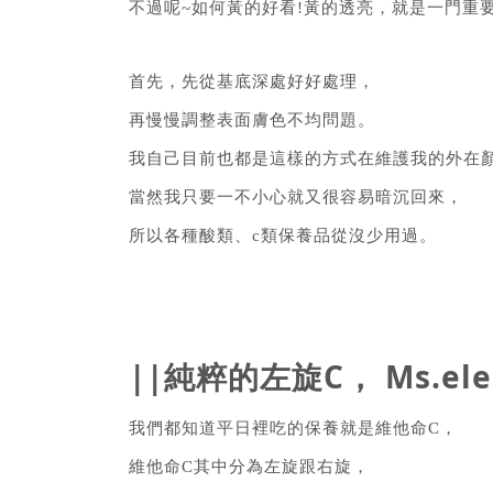
不過呢~如何黃的好看!
黃的透亮，就是一門重
首先，先從基底深處好好處理，
再慢慢調整表面膚色不均問題。
我自己目前也都是這樣的方式在維護我的外在
當然我只要一不小心就又很容易暗沉回來，
所以各種酸類、c類保養品從沒少用過。
||純粹的左旋C， Ms.e
我們都知道平日裡吃的保養就是維他命C，
維他命C其中分為左旋跟右旋，