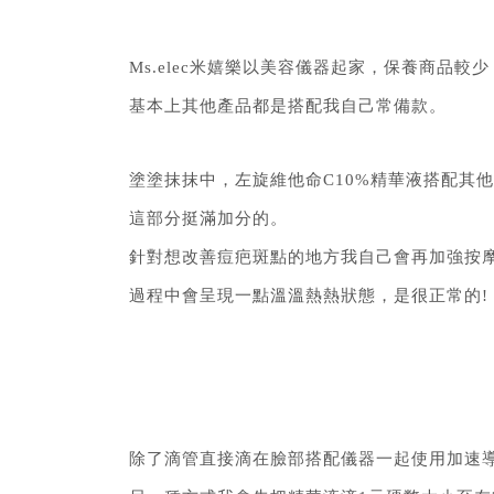
Ms.elec米嬉樂以美容儀器起家，
保養商品較少
基本上其他產品都是搭配我自己常備款。
塗塗抹抹中，左旋維他命C10%精華液搭配其
這部分挺滿加分的。
針對想改善痘疤斑點的地方我自己會再加強按
過程中會呈現一點溫溫熱熱狀態，是很正常的!
除了滴管直接滴在臉部搭配儀器一起使用加速