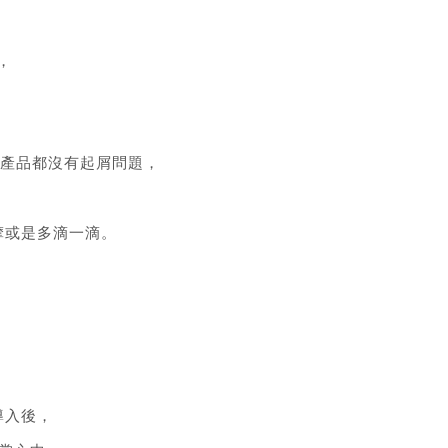
，
他產品都沒有起屑問題，
摩或是多滴一滴。
導入後，