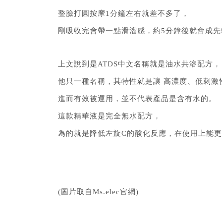
整臉打圓按摩1分鐘左右就差不多了，
剛吸收完會帶一點滑溜感，約5分鐘後就會成
上文說到是ATDS中文名稱就是油水共溶配方，
他只一種名稱，其特性就是讓 高濃度、低刺激
進而有效被運用，並不代表產品是含有水的。
這款精華液是完全無水配方，
為的就是降低左旋C的酸化反應，在使用上能
(圖片取自Ms.elec官網)