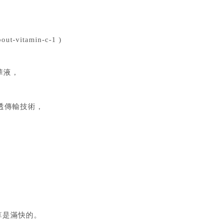
ut-vitamin-c-1 )
華液，
透傳輸技術，
算是滿快的。