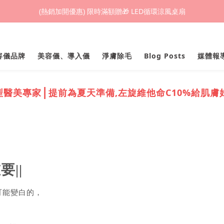
(熱銷加開優惠) 限時滿額贈🎁 LED循環涼風桌扇
(熱銷加開優惠) 限時滿額贈🎁 LED循環涼風桌扇
城鎮韌性(防空)演習期間，網頁載入速度可能延遲。
美容儀品牌
美容儀、導入儀
淨膚除毛
Blog Posts
媒體報
(熱銷加開優惠) 限時滿額贈🎁 LED循環涼風桌扇
|
微型醫美專家
提前為夏天準備,左旋維他命C10%給肌膚
||
可能變白的，