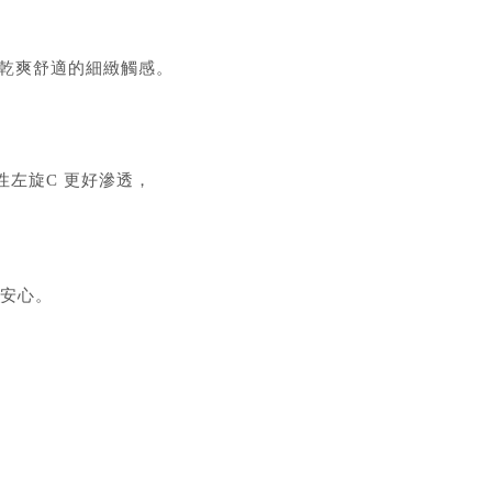
先乾爽舒適的細緻觸感。
性左旋C 更好滲透，
更安心。