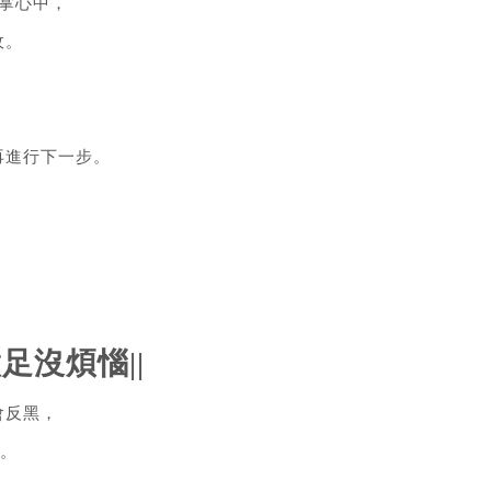
掌心中，
收。
再進行下一步。
足沒煩惱||
會反黑，
用。