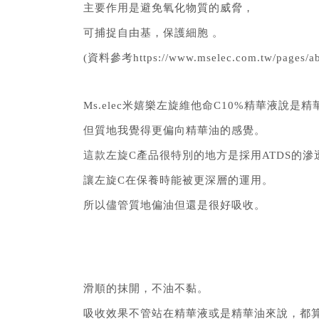
主要作用是避免氧化物質的威脅，
可捕捉自由基，保護細胞 。
(資料參考https://www.mselec.com.tw/pages/abo
Ms.elec米嬉樂左旋維他命C10%精華液說是精
但質地我覺得更偏向精華油的感覺。
這款左旋C產品很特別的地方是採用ATDS的滲
讓左旋C在保養時能被更深層的運用。
所以儘管質地偏油但還是很好吸收。
滑順的抹開，不油不黏。
吸收效果不管站在精華液或是精華油來說，都