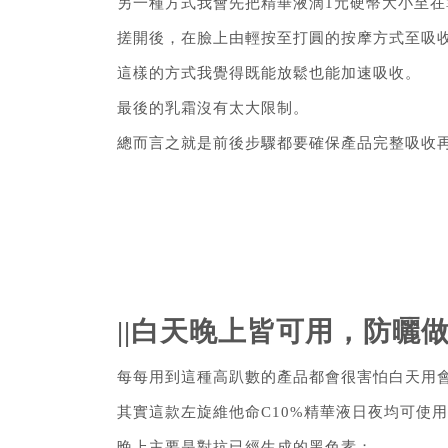
另一種方式我會先把精華液滴1元硬幣大小至在
搓開後，在臉上由輕按至打圓的按摩方式至吸
這樣的方式我覺得既能放鬆也能加速吸收。
最後的乳霜沒有太大限制。
總而言之就是前後步驟都要確保產品完整吸收
||白天晚上皆可用，防曬做
每每用到這種高趴數的產品都會很害怕白天用
其實這款左旋維他命C10%精華液日夜均可使
晚上主要是對抗已經生成的黑色素；