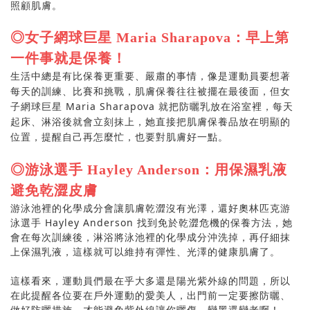
照顧肌膚。
◎女子網球巨星 Maria Sharapova：早上第
一件事就是保養！
生活中總是有比保養更重要
、嚴肅的事情，像是運動員要想著
每天的訓練、比賽和挑戰，肌膚保養往往被擺在最後面，但女
Maria Sharapova
子網球巨星
就把防曬乳放在浴室裡，每天
起床、淋浴後就會立刻抹上，她直接把肌膚保養品放在明顯的
位置，提醒自己再怎麼忙，也要對肌膚好一點。
◎游泳選手 Hayley Anderson：用保濕乳液
避免乾澀皮膚
游泳池裡的化學成分會讓肌膚乾澀沒有光澤，還好奧林匹克游
泳選手
Hayley Anderson
找到免於乾澀危機的保養方法，她
會在每次訓練後，淋浴將泳池裡的化學成分沖洗掉，再仔細抹
上保濕乳液，這樣就可以維持有彈性、光澤的健康肌膚了。
這樣看來，運動員們最在乎大多還是陽光紫外線的問題，所以
在此提醒各位要在戶外運動的愛美人，出門前一定要擦防曬、
做好防曬措施，才能避免紫外線讓你曬傷、變黑還變老啊！