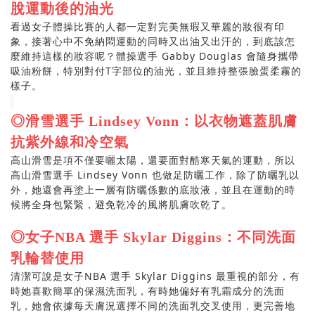
脫運動後的油光
看過女子體操比賽的人都一定對完美無瑕又華麗的妝很有印
象，接著心中不免納悶運動的同時又出油又出汗的，到底該怎
麼維持這樣的妝容呢？體操選手
Gabby Douglas
會隨身攜帶
吸油粉餅，特別對付
T
字部位的油光，並且維持整張臉蛋柔霧的
樣子。
◎滑雪選手 Lindsey Vonn：以衣物遮蓋肌膚
抗紫外線和冷空氣
高山滑雪是項不僅要曬太陽，還要面對酷寒天氣的運動，所以
高山滑雪選手
Lindsey Vonn
也做足防曬工作，除了防曬乳以
外，她還會再塗上一層有防曬係數的底妝液，並且在運動的時
候將全身包緊緊，避免乾冷的風將肌膚吹乾了。
◎女子NBA 選手 Skylar Diggins：不同洗面
乳輪替使用
清潔可說是女子
NBA
選手
Skylar Diggins
最重視的部分，有
時她喜歡簡單的保濕洗面乳，有時她偏好有乳霜成分的洗面
乳，她會依據每天膚況選擇不同的洗面乳交叉使用，更完善地