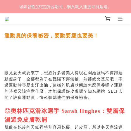
城鎮韌性(防空)演習期間，網頁載入速度可能延遲。
(熱銷加開優惠) 限時滿額贈🎁 LED循環涼風桌扇
(熱銷加開優惠) 限時滿額贈🎁 LED循環涼風桌扇
運動員的保養祕密，要動要瘦也要美！
眼見夏天就要來了，想必許多愛美人從現在開始就馬不停蹄運
動瘦身了，全部都為了在豔陽下穿無袖、熱褲或比基尼吧！不
過運動時容易出汗出油，這樣的肌膚狀態該怎麼保養呢？運動
的時候又該注意什麼，才能保護好皮膚呢？知名網站
SELF
訪
問了許多運動員，快來聽聽他們的保養祕密。
◎奧林匹克滑冰選手 Sarah Hughes：雙層保
濕避免皮膚乾屑
肌膚在乾冷的天氣裡特別容易乾癢、起皮屑，所以冬天寒流運