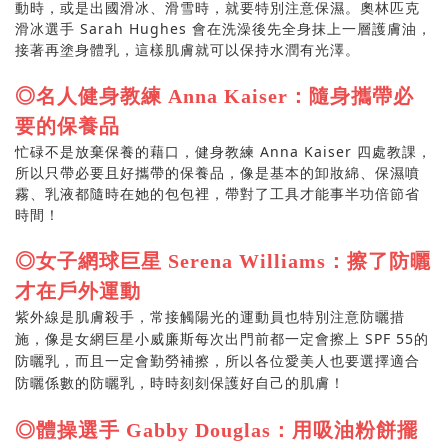
動時，或是出國滑冰、滑雪時，就要特別注意保濕。奧林匹克
滑冰選手
Sarah Hughes
會在洗澡後先全身抹上一層護膚油，
接著再塗身體乳，這樣肌膚就可以保持水潤有光澤。
◎名人健身教練 Anna Kaiser：隨身攜帶必
要的保養品
忙碌不是放棄保養的藉口，健身教練
Anna Kaiser
四處教課，
所以只帶必要且好攜帶的保養品，像是基本的卸妝綿、保濕噴
霧、乳液都隨時在她的包包裡，帶對了工具才能事半功倍節省
時間！
◎女子網球巨星 Serena Williams：擦了防曬
才在戶外運動
紫外線是肌膚殺手，常接觸陽光的運動員也特別注意防曬措
SPF 55
施，像是女網巨星小威廉斯每次出門前都一定會擦上
的
防曬乳，而且一定會勤勞補擦，所以各位愛美人也要選擇適合
防曬係數的防曬乳，時時刻刻保護好自己的肌膚！
◎體操選手 Gabby Douglas：用吸油粉餅擺