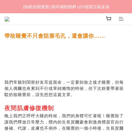
(熱銷加開優惠) 限時滿額贈🎁 LED循環涼風桌扇
(熱銷加開優惠) 限時滿額贈🎁 LED循環涼風桌扇
城鎮韌性(防空)演習期間，網頁載入速度可能延遲。
(熱銷加開優惠) 限時滿額贈🎁 LED循環涼風桌扇
帶妝睡覺不只會阻塞毛孔，還會讓你……
我們常聽到閨密好友耳提面命，一定要卸妝之後才睡覺，但每
個人偶爾也有累到不行或單純懶惰的時候，但下次妳要帶著斑
駁的妝睡覺前，請先想想這篇文章。
夜間肌膚修復機制
晚上我們正呼呼大睡的時候，我們的身體可忙著呢！睡覺除了
讓我們釋放日常壓力，體內的生長賀爾蒙會刺激身體器官自行
修補、代謝，皮膚也不例外，在睡覺的一個小時後，生長賀爾