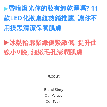
▶
昏暗燈光你的妝有卸乾淨嗎? 11
款LED化妝桌鏡熱銷推薦, 讓你不
用摸黑清潔保養肌膚
冰熱輪廓緊緻儀緊緻儀, 提升曲
▶
線小V臉, 細緻毛孔澎潤肌膚
About
Brand Story
Our Values
Our Team