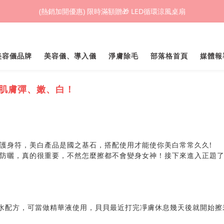
(熱銷加開優惠) 限時滿額贈🎁 LED循環涼風桌扇
(熱銷加開優惠) 限時滿額贈🎁 LED循環涼風桌扇
城鎮韌性(防空)演習期間，網頁載入速度可能延遲。
業美容儀品牌
美容儀、導入儀
淨膚除毛
部落格首頁
媒體報
(熱銷加開優惠) 限時滿額贈🎁 LED循環涼風桌扇
原肌膚彈、嫩、白！
護身符，美白產品是國之基石，搭配使用才能使你美白常常久久!
防曬，真的很重要，不然怎麼擦都不會變身女神！接下來進入正題
無水配方，可當做精華液使用，貝貝最近打完凈膚休息幾天後就開始擦