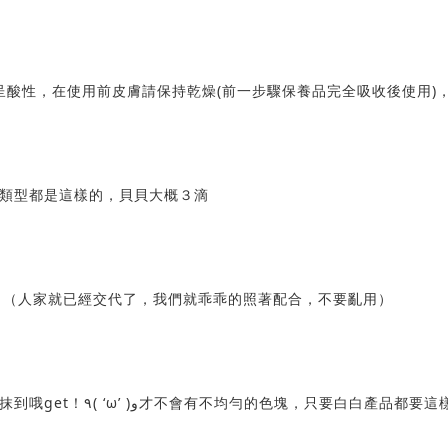
呈酸性，在使用前皮膚請保持乾燥(前一步驟保養品完全吸收後使用)
類型都是這樣的，貝貝大概３滴
！（人家就已經交代了，我們就乖乖的照著配合，不要亂用）
左右臉，全臉都塗抹好之後，每寸肌膚都要確實塗抹到哦get！٩( ‘ω’ )و才不會有不均勻的色塊，只要白白