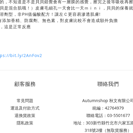
的，不知道是不是貝貝錯覺會有一層膜的感覺，擦完之後等吸收再
貝是混合肌哦！）皮膚毛細孔一天會比一天ｍｉｎｉ，貝貝的保養
溶劑型，非PH值偏酸配方！讓左Ｃ更容易滲透肌膚!
也沒有添加香精、防腐劑、無色素，對皮膚比較不會造成額外負擔
，這是正常反應
ps://bit.ly/2AnFov2
顧客服務
聯絡我們
常見問題
Autumnshop 秋文有限公
運送及付款方式
統編：42764979
退換貨政策
聯絡電話：03-5501677
隱私政策
地址：303新竹縣竹北市六家五
318號2樓（無取貨服務）