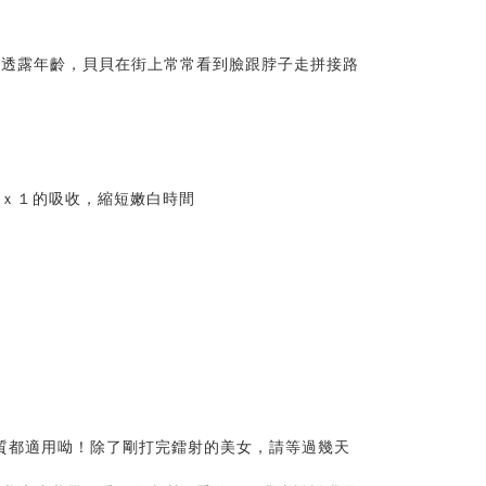
易透露年齡，貝貝在街上常常看到臉跟脖子走拼接路
多ｘ１的吸收，縮短嫩白時間
何膚質都適用呦！除了剛打完鐳射的美女，請等過幾天