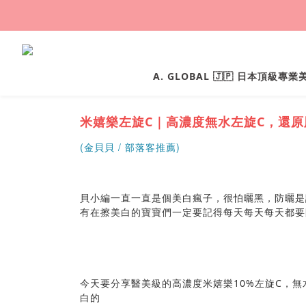
A. GLOBAL 🇯🇵 日本頂級專
米嬉樂左旋C｜高濃度無水左旋C，還
(
/ 部落客推薦)
金貝貝
貝小編一直一直是個美白瘋子，很怕曬黑，防曬是
有在擦美白的寶寶們一定要記得每天每天每天都要
今天要分享醫美級的高濃度米嬉樂10%左旋C，
白的