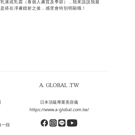
擦乳液或乳霜（看個人膚質及季節），我來說說我最
就是搭在凈膚鐳射之後，感受會特別明顯哦！
A. GLOBAL .TW
司
日本頂級專業美容儀
https://www.a-global.com.tw/
路一段