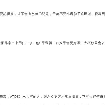
要記得擦，才不會有色差的問題，千萬不要小看脖子這區域，很容
懶得拿出來用(；￣д￣))如果勤勞一點效果會更好哦！大概效果會
0%精華液，ATDS油水共溶配方，讓左Ｃ更容易滲透肌膚，它可是任