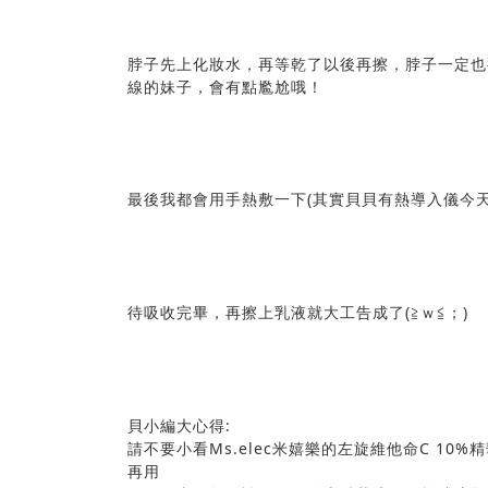
脖子先上化妝水，再等乾了以後再擦，脖子一定也
線的妹子，會有點尷尬哦！
最後我都會用手熱敷一下(其實貝貝有熱導入儀今天
待吸收完畢，再擦上乳液就大工告成了(≧ｗ≦；)
貝小編大心得:
請不要小看Ms.elec米嬉樂的左旋維他命C 1
再用