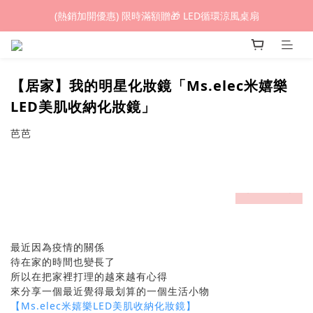
(熱銷加開優惠) 限時滿額贈🎁 LED循環涼風桌扇
(熱銷加開優惠) 限時滿額贈🎁 LED循環涼風桌扇
城鎮韌性(防空)演習期間，網頁載入速度可能延遲。
(熱銷加開優惠) 限時滿額贈🎁 LED循環涼風桌扇
【居家】我的明星化妝鏡「Ms.elec米嬉樂
LED美肌收納化妝鏡」
芭芭
prev
next
最近因為疫情的關係
待在家的時間也變長了
所以在把家裡打理的越來越有心得
來分享一個最近覺得最划算的一個生活小物
【Ms.elec米嬉樂LED美肌收納化妝鏡】