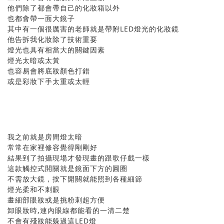
他們除了都會帶自己的化妝箱以外
也都會帶一面大鏡子
其中有一個很厲害的老師就是帶附LED燈光的化妝鏡
他告拆我化妝除了技術重要
燈光也具有相當大的關鍵因素
燈光太暗或太黃
也容易會將底妝顏色打錯
或是彩妝下手太重或太輕
我之前就是房間燈太暗
常常在家裡修容覺得剛剛好
結果到了拍攝現場才發現畫的跟歌仔戲一樣
這款觸控式開關就是鏡面下方的圓圈
不需放大鏡，按下開關就能照到各種細節
燈光柔和不刺眼
畫細部眼妝或是挑粉刺超方便
卸眼妝時,連內眼線都能看的一清二楚
不會有殘妝能躲過這LED燈