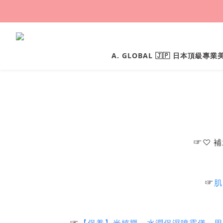
A. GLOBAL 🇯🇵 日本頂級專
☞
♡ 
☞
肌
☞
【保養】米嬉樂。水潤保濕噴霧儀 - 