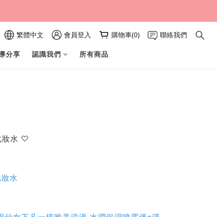
繁體中文
會員登入
購物車(0)
聯絡我們
導分享
認識我們
所有商品
化妝水 ♡
化妝水
養就跟仙女下凡一樣唯美浪漫 水潤保濕噴霧儀+淨