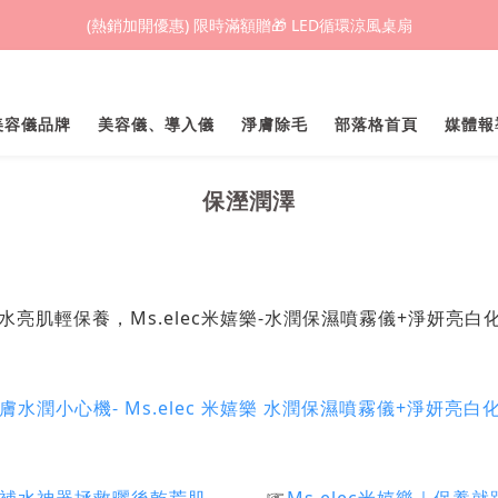
(熱銷加開優惠) 限時滿額贈🎁 LED循環涼風桌扇
(熱銷加開優惠) 限時滿額贈🎁 LED循環涼風桌扇
城鎮韌性(防空)演習期間，網頁載入速度可能延遲。
業美容儀品牌
美容儀、導入儀
淨膚除毛
部落格首頁
媒體報
(熱銷加開優惠) 限時滿額贈🎁 LED循環涼風桌扇
保溼潤澤
補水亮肌輕保養，Ms.elec米嬉樂-水潤保濕噴霧儀+淨妍亮白
膚水潤小心機- Ms.elec 米嬉樂 水潤保濕噴霧儀+淨妍亮白
☞
用補水神器拯救曬後乾荒肌
Ms.elec米嬉樂｜保