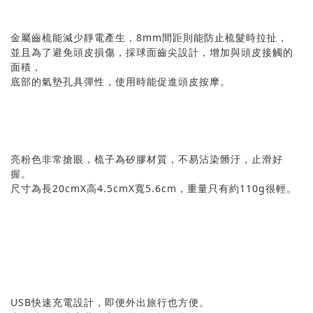
金屬齒梳能減少靜電產生，8mm間距則能防止梳髮時拉扯，
並且為了避免頭皮損傷，採球面齒尖設計，增加與頭皮接觸的
面積，
底部的氣墊孔具彈性，使用時能促進頭皮按摩。
亮粉色非常搶眼，梳子為矽膠材質，不易沾染髒汙，止滑好
握。
尺寸為長20cmX高4.5cmX寬5.6cm，重量只有約110g很輕。
USB快速充電設計，即便外出旅行也方便。