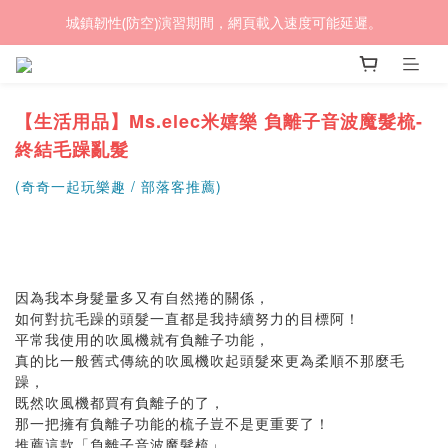
(熱銷加開優惠) 限時滿$4500贈🎁 LED循環涼風桌扇
城鎮韌性(防空)演習期間，網頁載入速度可能延遲。
(熱銷加開優惠) 限時滿$4500贈🎁 LED循環涼風桌扇
【生活用品】Ms.elec米嬉樂 負離子音波魔髮梳-
終結毛躁亂髮
(奇奇一起玩樂趣 / 部落客推薦)
因為我本身髮量多又有自然捲的關係，
如何對抗毛躁的頭髮一直都是我持續努力的目標阿！
平常我使用的吹風機就有負離子功能，
真的比一般舊式傳統的吹風機吹起頭髮來更為柔順不那麼毛
躁，
既然吹風機都買有負離子的了，
那一把擁有負離子功能的梳子豈不是更重要了！
推薦這款「負離子音波魔髮梳」，