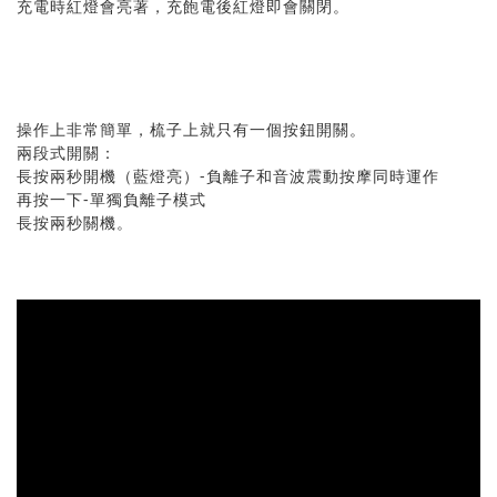
充電時紅燈會亮著，充飽電後紅燈即會關閉。
操作上非常簡單，梳子上就只有一個按鈕開關。
兩段式開關：
長按兩秒開機（藍燈亮）-負離子和音波震動按摩同時運作
再按一下-單獨負離子模式
長按兩秒關機。