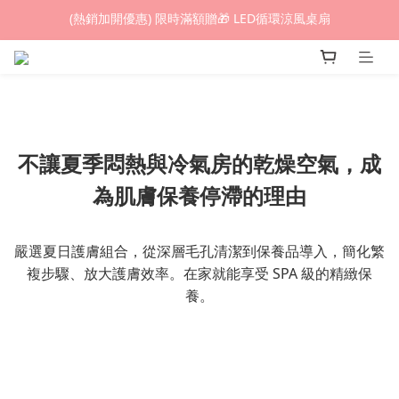
(熱銷加開優惠) 限時滿額贈🎁 LED循環涼風桌扇
(熱銷加開優惠) 限時滿額贈🎁 LED循環涼風桌扇
城鎮韌性(防空)演習期間，網頁載入速度可能延遲。
(熱銷加開優惠) 限時滿額贈🎁 LED循環涼風桌扇
不讓夏季悶熱與冷氣房的乾燥空氣，成
為肌膚保養停滯的理由
嚴選夏日護膚組合，從深層毛孔清潔到保養品導入，簡化繁
複步驟、放大護膚效率。在家就能享受 SPA 級的精緻保
養。