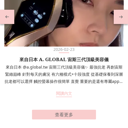
2026-02-23
來自日本 A. GLOBAL 宙斯三代頂級美容儀
來自日本 @a.global.tw 宙斯三代頂級美容儀✨ 最強抗老 再創宙斯
緊緻巔峰 針對每天的膚況 有六種模式+十段強度 從基礎保養到深層
抗老都可以選擇 觸控螢幕操作很簡單 直覺 重要的是還有專屬app連
線紀錄使用結果 非常方便～ 來看我的示範吧 (⁎⁍̴̛ᴗ⁍̴̛⁎) 從來沒想過居
閱讀內文
家保養也能這麼輕鬆有效率 在 Instagram 查看這則貼
文 𝓜𝓮𝓵𝓸𝓭𝔂（@156.melody）分享的貼文
查看更多