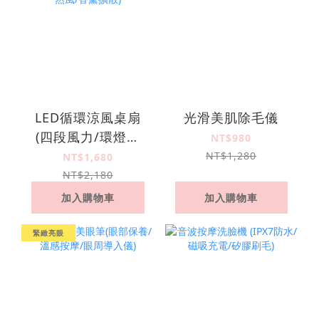
LED循環涼風桌扇
光滑美肌除毛儀
(四段風力/環燈夜
NT$980
光/自由旋轉/舒眠自
NT$1,280
NT$1,680
然風/香薰擴散)
NT$2,180
加入購物車
加入購物車
緊緻亮眼