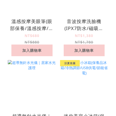
溫感按摩美眼筆(眼
音波按摩洗臉機
部保養/溫感按摩/眼
(IPX7防水/磁吸充
周導入儀)
電/矽膠刷毛)
NT$680
NT$1,380
NT$880
NT$1,780
加入購物車
加入購物車
涼夏推薦
超導無針水光儀｜
迷你美容小冰箱(保