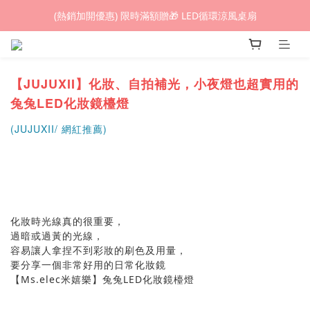
(熱銷加開優惠) 限時滿額贈🎁 LED循環涼風桌扇
(熱銷加開優惠) 限時滿額贈🎁 LED循環涼風桌扇
城鎮韌性(防空)演習期間，網頁載入速度可能延遲。
(熱銷加開優惠) 限時滿額贈🎁 LED循環涼風桌扇
【JUJUXII】化妝、自拍補光，小夜燈也超實用的
兔兔LED化妝鏡檯燈
(JUJUXII/ 網紅推薦)
化妝時光線真的很重要，
過暗或過黃的光線，
容易讓人拿捏不到彩妝的刷色及用量，
要分享一個非常好用的日常化妝鏡
【Ms.elec米嬉樂】兔兔LED化妝鏡檯燈