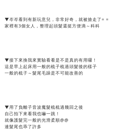
▼岑岑看到有新玩意兒，非常好奇，就被搶走了= =
家裡有3個女人，整理起頭髮還挺方便滴～科科
▼接下來換我來實驗看看是不是真的有用囉！
這是早上起床用一般的梳子梳過頭髮後的樣子
一般的梳子～髮尾毛躁是不可能改善的
▼用了負離子音波魔髮梳梳過幾回之後
自己拍下來看我也嚇一跳！
就像護髮完一般的光滑柔順@@
連髮尾也乖了許多