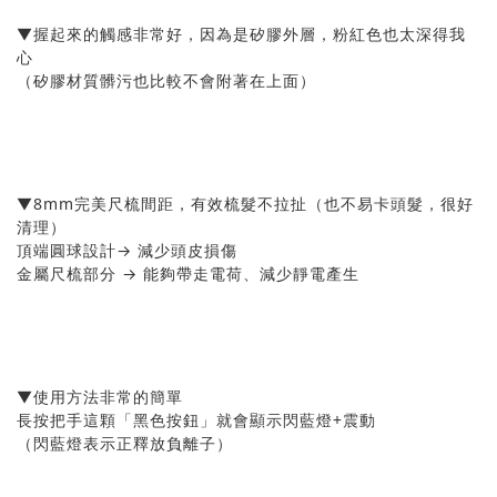
▼握起來的觸感非常好，因為是矽膠外層，粉紅色也太深得我
心
（矽膠材質髒污也比較不會附著在上面）
▼8mm完美尺梳間距，有效梳髮不拉扯（也不易卡頭髮，很好
清理）
頂端圓球設計→ 減少頭皮損傷
金屬尺梳部分 → 能夠帶走電荷、減少靜電產生
▼使用方法非常的簡單
長按把手這顆「黑色按鈕」就會顯示閃藍燈+震動
（閃藍燈表示正釋放負離子）