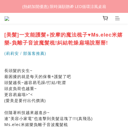
(熱銷加開優惠) 限時滿額贈🎁 LED循環涼風桌扇
(熱銷加開優惠) 限時滿額贈🎁 LED循環涼風桌扇
城鎮韌性(防空)演習期間，網頁載入速度可能延遲。
(熱銷加開優惠) 限時滿額贈🎁 LED循環涼風桌扇
[美髮]一支能護髮+按摩的魔法梳子♥Ms.elec米嬉
樂-負離子音波魔髮梳!糾結乾燥扁塌說掰掰!
(莉莉安 / 部落客推薦)
長頭髮的女生~
最困擾的就是每天的保養+護髮了吧
頭髮越長~越容易毛躁/打結/乾澀
頭皮負荷也越重~
更容易扁塌>"<
(愛美是要付出代價滴)
但隨著科技越來越進步~
連"美容小家電"也進擊到美髮這塊了!!!(真飛迅)
Ms.elec米嬉樂負離子音波魔髮梳