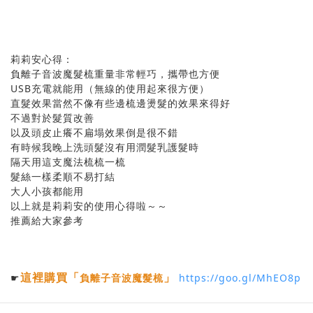
莉莉安心得：
負離子音波魔髮梳重量非常輕巧，攜帶也方便
USB充電就能用（無線的使用起來很方便）
直髮效果當然不像有些邊梳邊燙髮的效果來得好
不過對於髮質改善
以及頭皮止癢不扁塌效果倒是很不錯
有時候我晚上洗頭髮沒有用潤髮乳護髮時
隔天用這支魔法梳梳一梳
髮絲一樣柔順不易打結
大人小孩都能用
以上就是莉莉安的使用心得啦～～
推薦給大家參考
這裡購買
「
」
☛
負離子音波魔髮梳
https://goo.gl/MhEO8p