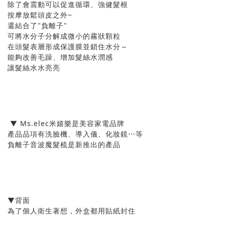
除了會震動可以促進循環、強健髮根
按摩放鬆頭皮之外~
還結合了"負離子"
可將水分子分解成微小的霧狀顆粒
在頭髮表層形成保護膜並鎖住水分～
能夠改善毛躁、增加髮絲水潤感
讓髮絲水水亮亮
▼ Ms.elec米嬉樂是美容家電品牌
產品品項有洗臉機、導入儀、化妝鏡⋯等
負離子音波魔髮梳是新推出的產品
▼背面
為了個人衛生著想，外盒都用貼紙封住