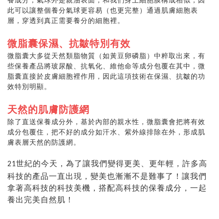
此可以讓整個養分氣球更容易（也更完整）通過肌膚細胞表
層，穿透到真正需要養分的細胞裡。
微脂囊保濕、抗皺特別有效
微脂囊大多從天然類脂物質（如黃豆卵磷脂）中粹取出來，有
些保養產品將玻尿酸、抗氧化、維他命等成分包覆在其中，微
脂囊直接於皮膚細胞裡作用，因此這項技術在保濕、抗皺的功
效特別明顯。
天然的肌膚防護網
除了直送保養成分外，基於內部的親水性，微脂囊會把將有效
成分包覆住，把不好的成分如汗水、紫外線排除在外，形成肌
膚表層天然的防護網。
世紀的今天，為了讓我們變得更美、更年輕，許多高
21
科技的產品一直出現，變美也漸漸不是難事了！讓我們
拿著高科技的科技美機，搭配高科技的保養成分，一起
養出完美自然肌！