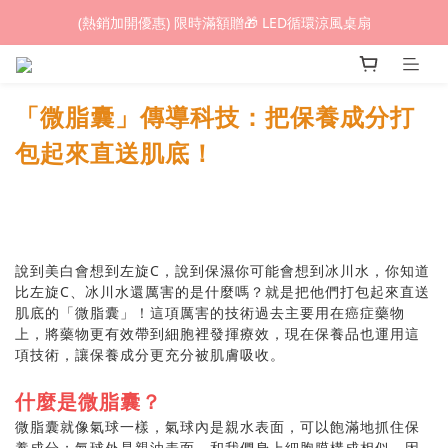
(熱銷加開優惠) 限時滿額贈🎁 LED循環涼風桌扇
(熱銷加開優惠) 限時滿額贈🎁 LED循環涼風桌扇
城鎮韌性(防空)演習期間，網頁載入速度可能延遲。
「微脂囊
」
傳導科技：
把保養成分打
(熱銷加開優惠) 限時滿額贈🎁 LED循環涼風桌扇
包起來直送肌底！
說到美白會想到左旋
C
，說到保濕你可能會想到冰川水，你知道
比左旋
C
、冰川水還厲害的是什麼嗎？就是把他們打包起來直送
肌底的「微脂囊」！這項厲害的技術過去主要用在癌症藥物
上，將藥物更有效帶到細胞裡發揮療效，現在保養品也運用這
項技術，讓保養成分更充分被肌膚吸收。
什麼是微脂囊？
微脂囊就像氣球一樣，氣球內是親水表面，可以飽滿地抓住保
養成分；氣球外是親油表面，和我們身上細胞膜構成相似，因