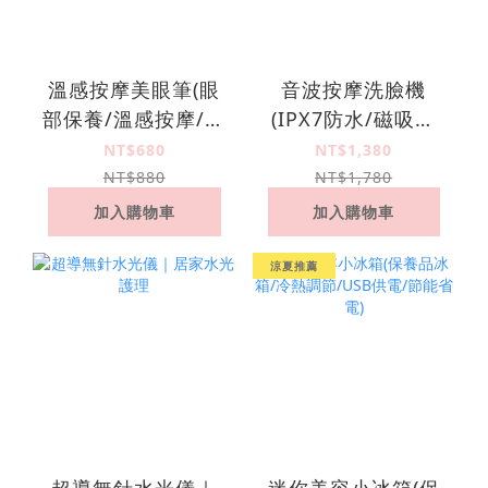
溫感按摩美眼筆(眼
音波按摩洗臉機
部保養/溫感按摩/眼
(IPX7防水/磁吸充
周導入儀)
電/矽膠刷毛)
NT$680
NT$1,380
NT$880
NT$1,780
加入購物車
加入購物車
涼夏推薦
超導無針水光儀｜
迷你美容小冰箱(保