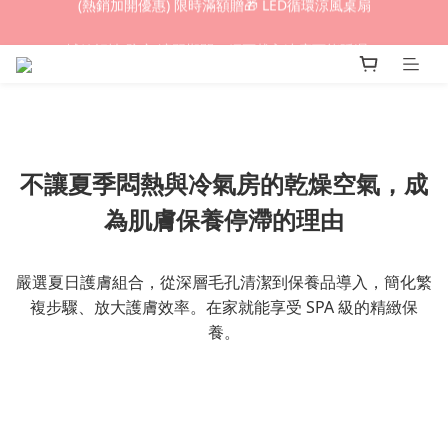
(熱銷加開優惠) 限時滿額贈🎁 LED循環涼風桌扇
城鎮韌性(防空)演習期間，網頁載入速度可能延遲。
(熱銷加開優惠) 限時滿額贈🎁 LED循環涼風桌扇
不讓夏季悶熱與冷氣房的乾燥空氣，成
為肌膚保養停滯的理由
嚴選夏日護膚組合，從深層毛孔清潔到保養品導入，簡化繁
複步驟、放大護膚效率。在家就能享受 SPA 級的精緻保
養。