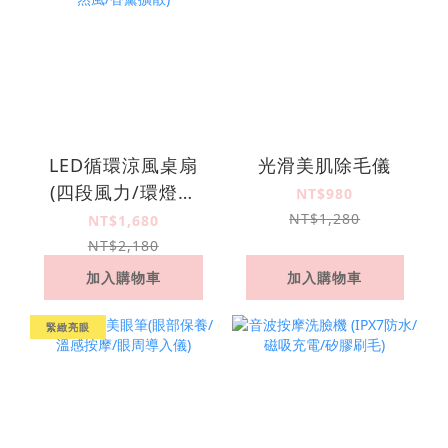
LED循環涼風桌扇
光滑美肌除毛儀
(四段風力/環燈夜
NT$980
光/自由旋轉/舒眠自
NT$1,280
NT$1,680
然風/香薰擴散)
NT$2,180
加入購物車
加入購物車
緊緻亮眼