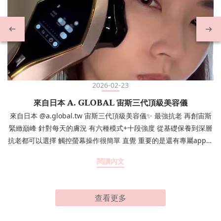
2026-02-23
來自日本 A. GLOBAL 宙斯三代頂級美容儀
來自日本 @a.global.tw 宙斯三代頂級美容儀✨ 最強抗老 再創宙斯
緊緻巔峰 針對每天的膚況 有六種模式+十段強度 從基礎保養到深層
抗老都可以選擇 觸控螢幕操作很簡單 直覺 重要的是還有專屬app連
線紀錄使用結果 非常方便～ 來看我的示範吧 (⁎⁍̴̛ᴗ⁍̴̛⁎) 從來沒想過居
閱讀內文
家保養也能這麼輕鬆有效率 在 Instagram 查看這則貼
文 𝓜𝓮𝓵𝓸𝓭𝔂（@156.melody）分享的貼文
查看更多