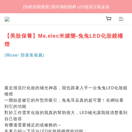
(熱銷加開優惠) 限時滿額贈🎁 LED循環涼風桌扇
(熱銷加開優惠) 限時滿額贈🎁 LED循環涼風桌扇
城鎮韌性(防空)演習期間，網頁載入速度可能延遲。
(熱銷加開優惠) 限時滿額贈🎁 LED循環涼風桌扇
【美妝保養】Ms.elec米嬉樂-兔兔LED化妝鏡檯
燈
(Muse/ 部落客推薦)
最近很流行化妝的補光神器，我也跟著入手一台兔兔LED化妝鏡
檯燈
一開始是被它的外型所吸引，兔兔耳朵真的超可愛！在網站看
到它的功能
對於工作需常化妝的我真的幫助很大，LED補光讓我很清楚看到
自己妝容
有哪邊需要補足的或修飾的～
先來介紹一下這台LED化妝鏡檯燈的功能：