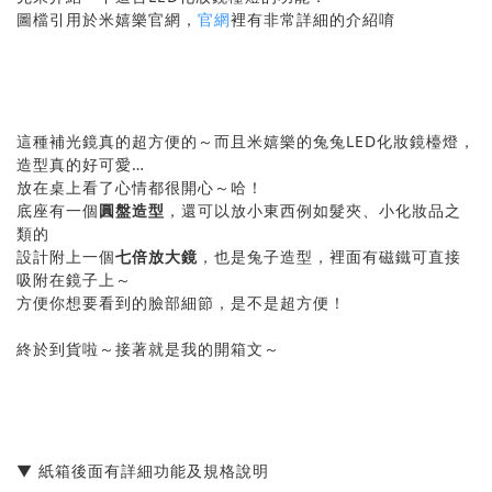
圖檔引用於米嬉樂官網，
官網
裡有非常詳細的介紹唷
這種補光鏡真的超方便的～而且米嬉樂的兔兔LED化妝鏡檯燈，
造型真的好可愛…
放在桌上看了心情都很開心～哈！
底座有一個
圓盤造型
，還可以放小東西例如髮夾、小化妝品之
類的
設計附上一個
七倍放大鏡
，也是兔子造型，裡面有磁鐵可直接
吸附在鏡子上～
方便你想要看到的臉部細節，是不是超方便！
終於到貨啦～接著就是我的開箱文～
▼ 紙箱後面有詳細功能及規格說明