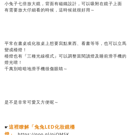
小兔子七倍放大鏡，背面有磁鐵設計，可以吸附在鏡子上面
有需要放大仔細看的時候，這時候就很好用～
平常在書桌或化妝桌上想要寫點東西、看書等等，也可以立馬
變成檯燈！
檯燈也有『三種光線模式』可以調整當閱讀燈及睡前滑手機的
燈光唷！
千萬別暗暗地滑手機很傷眼睛～
是不是非常可愛又方便呢～
這裡瞭解「兔兔LED化妝鏡檯
☛
燈」
https://goo.gl/njQMSK