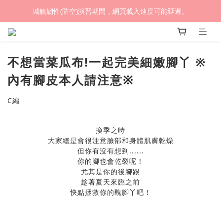
城鎮韌性(防空)演習期間，網頁載入速度可能延遲。
(熱銷加開優惠) 限時滿額贈🎁 LED循環涼風桌扇
(熱銷加開優惠) 限時滿額贈🎁 LED循環涼風桌扇
不想當菜瓜布!一起完美細嫩腳丫 ※
內有腳皮本人請注意
※
C編
換季之時
大家總是會很注意臉部和身體肌膚乾燥
但你有沒有想到......
你的腳也會乾裂呢！
尤其是你的後腳跟
趁著夏天來臨之前
快點拯救你的醜腳丫吧！