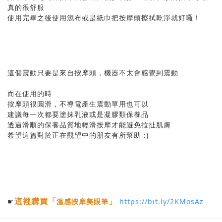
真的很舒服
使用完畢之後使用濕布或是紙巾把按摩頭擦拭乾淨就好囉！
這個震動只要是來自按摩頭，機器不太會感覺到震動
而在使用的時
按摩頭很圓滑，不導電產生震動單用也可以
建議每一次都要塗抹乳液或是凝膠類保養品
透過滑順的保養品質地輕滑按摩才能避免拉扯肌膚
希望這篇對於正在觀望中的朋友有所幫助 :)
這裡購買
「
」
☛
溫感按摩美眼筆
https://bit.ly/2KMosAz