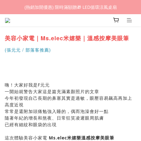
(熱銷加開優惠) 限時滿額贈🎁 LED循環涼風桌扇
(熱銷加開優惠) 限時滿額贈🎁 LED循環涼風桌扇
城鎮韌性(防空)演習期間，網頁載入速度可能延遲。
(熱銷加開優惠) 限時滿額贈🎁 LED循環涼風桌扇
美容小家電｜Ms.elec米嬉樂｜溫感按摩美眼筆
(張元元 / 部落客推薦)
嗨！大家好我是F元元
一開始就警告大家這是篇充滿素顏照片的文章
今年初發現自己長期的鼻塞其實是過敏，眼壓容易飆高再加上
高度近視
常常是還附加頭痛勉強入睡的，偶而泡澡會好一點
隨著年紀的增長和熬夜、日常狂笑凌遲眼周肌膚
已經有細紋和眼袋的出現
這次體驗美容小家電
Ms.elec米嬉樂溫感按摩美眼筆