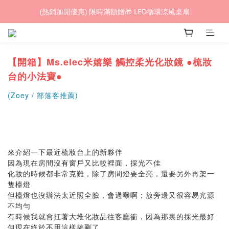
(熱銷加開優惠) 限時滿額贈🎁 LED循環涼風桌扇
(熱銷加開優惠) 限時滿額贈🎁 LED循環涼風桌扇
城鎮韌性(防空)演習期間，網頁載入速度可能延遲。
(熱銷加開優惠) 限時滿額贈🎁 LED循環涼風桌扇
【開箱】Ms.elec米嬉樂 觸控柔光化妝鏡 ●梳妝
台的小法寶●
(Zoey / 部落客推薦)
來介紹一下最近梳妝台上的新夥伴
因為現在房間沒有窗戶又比較裡面，採光不佳
化妝的時候都非常克難，除了房間燈要全亮，還要另外再架一
隻檯燈
但檯燈也沒辦法太近照全臉，會過曝啊；放旁邊又很容易光源
不均勻
有時候我就會扛著大堆化妝品往客廳衝，因為那裏的採光最好
但現在終於不用這樣搞剛了