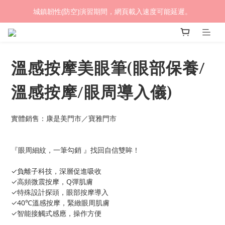
城鎮韌性(防空)演習期間，網頁載入速度可能延遲。
(熱銷加開優惠) 限時滿額贈🎁 LED循環涼風桌扇
(熱銷加開優惠) 限時滿額贈🎁 LED循環涼風桌扇
溫感按摩美眼筆(眼部保養/
溫感按摩/眼周導入儀)
實體銷售：康是美門市／寶雅門市
『眼周細紋，一筆勾銷 』找回自信雙眸！
✓負離子科技，深層促進吸收
✓高頻微震按摩，Q彈肌膚
✓特殊設計探頭，眼部按摩導入
✓40℃溫感按摩，緊緻眼周肌膚
✓智能接觸式感應，操作方便