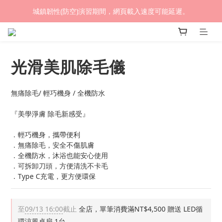
(熱銷加開優惠) 限時滿$4500贈🎁 LED循環涼風桌扇
城鎮韌性(防空)演習期間，網頁載入速度可能延遲。
(熱銷加開優惠) 限時滿$4500贈🎁 LED循環涼風桌扇
光滑美肌除毛儀
無痛除毛/ 輕巧機身 / 全機防水
『美學淨膚 除毛新感受』
．輕巧機身，攜帶便利
．無痛除毛，安全不傷肌膚
．全機防水，沐浴也能安心使用
．可拆卸刀頭，方便清洗不卡毛
．Type C充電，更方便環保
至
09/13 16:00
截止
全店，單筆消費滿NT$4,500 贈送 LED循
環涼風桌扇 1台