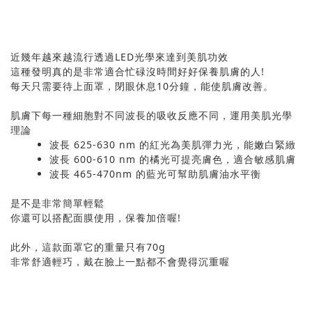
近幾年越來越流行透過LED光學來達到美肌功效
這種發明真的是非常適合忙碌沒時間好好保養肌膚的人!
每天只需要待上面罩，閉眼休息10分鐘，能使肌膚改善。
肌膚下每一種細胞對不同波長的吸收反應不同，運用美肌光學
理論
波長 625-630 nm 的紅光為美肌彈力光，能嫩白緊緻
波長 600-610 nm 的橘光可提亮膚色，適合敏感肌膚
波長 465-470nm 的藍光可幫助肌膚油水平衡
是不是非常簡單輕鬆
你還可以搭配面膜使用，保養加倍喔!
此外，這款面罩它的重量只有70g
非常舒適輕巧，戴在臉上一點都不會覺得沉重喔