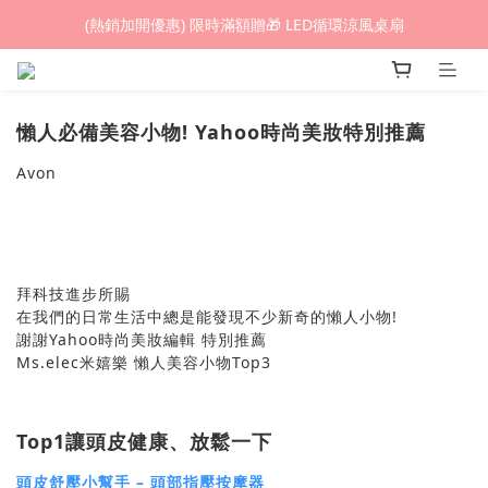
(熱銷加開優惠) 限時滿額贈🎁 LED循環涼風桌扇
(熱銷加開優惠) 限時滿額贈🎁 LED循環涼風桌扇
城鎮韌性(防空)演習期間，網頁載入速度可能延遲。
(熱銷加開優惠) 限時滿額贈🎁 LED循環涼風桌扇
懶人必備美容小物
! Yahoo
時尚美妝特別推薦
Avon
拜科技進步所賜
在我們的日常生活中總是能發現不少新奇的懶人小物!
謝謝Yahoo時尚美妝編輯 特別推薦
Ms.elec米嬉樂 懶人美容小物Top3
Top1
讓頭皮健康、放鬆一下
頭皮舒壓小幫手 – 頭部指壓按摩器