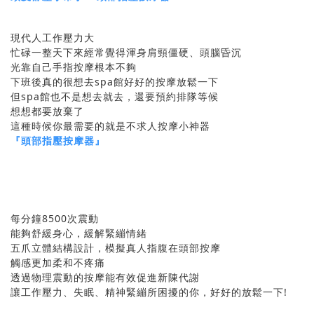
現代人工作壓力大
忙碌一整天下來經常覺得渾身肩頸僵硬、頭腦昏沉
光靠自己手指按摩根本不夠
下班後真的很想去spa館好好的按摩放鬆一下
但spa館也不是想去就去，還要預約排隊等候
想想都要放棄了
這種時候你最需要的就是不求人按摩小神器
『頭部指壓按摩器』
每分鐘8500次震動
能夠舒緩身心，緩解緊繃情緒
五爪立體結構設計，模擬真人指腹在頭部按摩
觸感更加柔和不疼痛
透過物理震動的按摩能有效促進新陳代謝
讓工作壓力、失眠、精神緊繃所困擾的你，好好的放鬆一下!