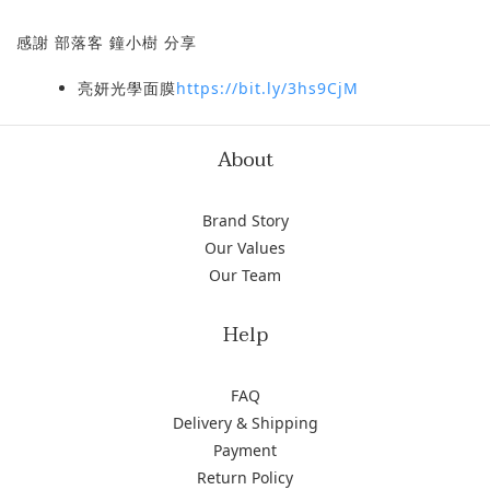
感謝 部落客 鐘小樹 分享
亮妍光學面膜
https://bit.ly/3hs9CjM
About
Brand Story
Our Values
Our Team
Help
FAQ
Delivery & Shipping
Payment
Return Policy