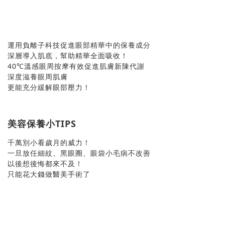
運用負離子科技促進眼部精華中的保養成分
深層導入肌底，幫助精華全面吸收！
40℃溫感眼周按摩有效促進肌膚新陳代謝
深度滋養眼周肌膚
更能充分緩解眼部壓力！
美容保養小TIPS
千萬別小看歲月的威力！
一旦放任細紋、黑眼圈、眼袋小毛病不改善
以後想後悔都來不及！
只能花大錢做醫美手術了