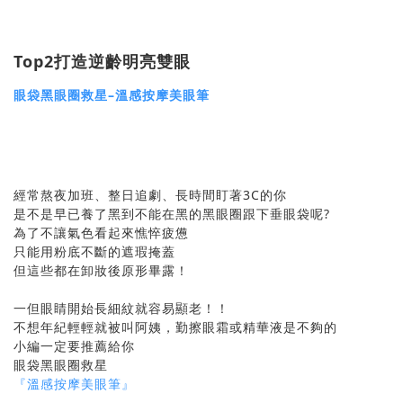
Top2打造逆齡明亮雙眼
眼袋黑眼圈救星–
溫感按摩美眼筆
經常熬夜加班、整日追劇、長時間盯著3C的你
是不是早已養了黑到不能在黑的黑眼圈跟下垂眼袋呢?
為了不讓氣色看起來憔悴疲憊
只能用粉底不斷的遮瑕掩蓋
但這些都在卸妝後原形畢露！
一但眼睛開始長細紋就容易顯老！！
不想年紀輕輕就被叫阿姨，勤擦眼霜或精華液是不夠的
小編一定要推薦給你
眼袋黑眼圈救星
『溫感按摩美眼筆』