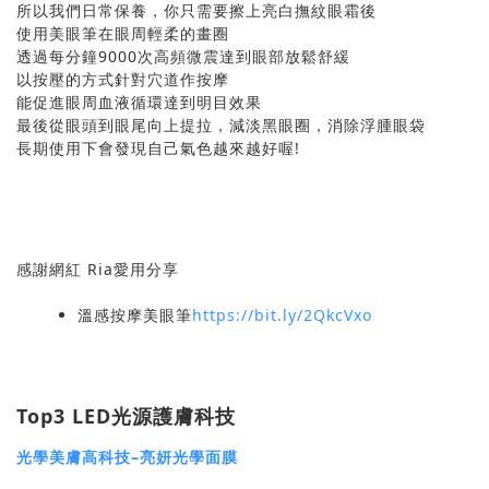
所以我們日常保養，你只需要擦上亮白撫紋眼霜後
使用美眼筆在眼周輕柔的畫圈
透過每分鐘9000次高頻微震達到眼部放鬆舒緩
以按壓的方式針對穴道作按摩
能促進眼周血液循環達到明目效果
最後從眼頭到眼尾向上提拉，減淡黑眼圈，消除浮腫眼袋
長期使用下會發現自己氣色越來越好喔!
感謝網紅 Ria愛用分享
溫感按摩美眼筆
https://bit.ly/2QkcVxo
Top3 LED光源護膚科技
光學美膚高科技–亮妍光學面膜