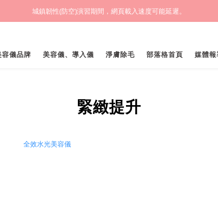
城鎮韌性(防空)演習期間，網頁載入速度可能延遲。
(熱銷加開優惠) 限時滿額贈🎁 LED循環涼風桌扇
(熱銷加開優惠) 限時滿額贈🎁 LED循環涼風桌扇
業美容儀品牌
美容儀、導入儀
淨膚除毛
部落格首頁
媒體報
緊緻提升