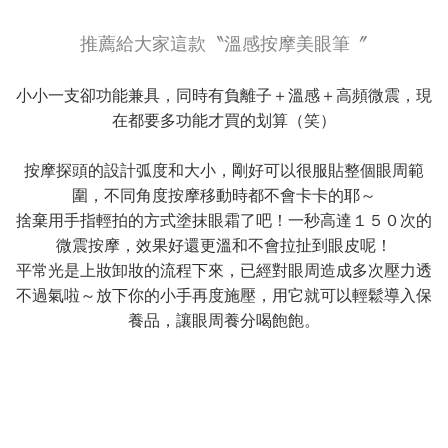
推薦給大家這款〝溫感按摩美眼筆〞
小小一支卻功能兼具，同時有負離子＋溫感＋高頻微震，現
在都要多功能才買的划算（笑）
按摩探頭的設計弧度和大小，剛好可以很服貼整個眼周範
圍，不同角度按摩移動時都不會卡卡的耶～
捨棄用手指輕拍的方式塗抹眼霜了吧！一秒高達１５０次的
微震按摩，效果好還更溫和不會拉扯到眼皮呢！
平常光是上妝卸妝的流程下來，已經對眼周造成多次壓力透
不過氣啦～放下你的小手再度施壓，用它就可以輕鬆導入保
養品，讓眼周養分喝飽飽。