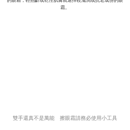
的眼霜；輕熟齡或乾性肌膚就選擇較滋潤或抗老成份的眼
霜。
雙手還真不是萬能 擦眼霜請務必使用小工具