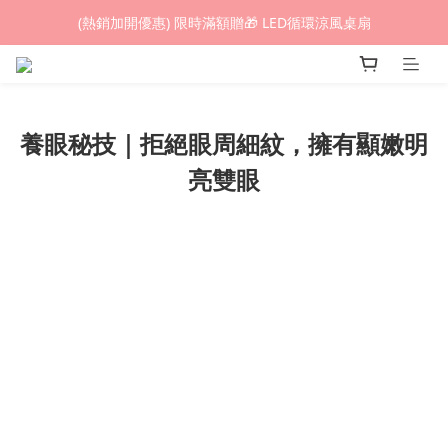
(熱銷加開優惠) 限時滿額贈🎁 LED循環涼風桌扇
(熱銷加開優惠) 限時滿額贈🎁 LED循環涼風桌扇
城鎮韌性(防空)演習期間，網頁載入速度可能延遲。
(熱銷加開優惠) 限時滿額贈🎁 LED循環涼風桌扇
養眼秘技｜拒絕眼周細紋，擁有顯嫩明
亮雙眼