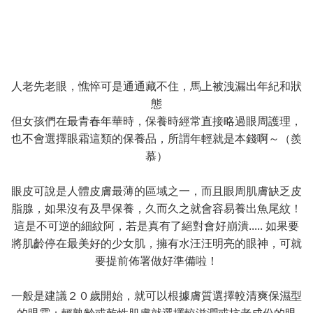
人老先老眼，憔悴可是通通藏不住，馬上被洩漏出年紀和狀
態
但女孩們在最青春年華時，保養時經常直接略過眼周護理，
也不會選擇眼霜這類的保養品，所謂年輕就是本錢啊～（羨
慕）
眼皮可說是人體皮膚最薄的區域之一，而且眼周肌膚缺乏皮
脂腺，如果沒有及早保養，久而久之就會容易養出魚尾紋！
這是不可逆的細紋阿，若是真有了絕對會好崩潰..... 如果要
將肌齡停在最美好的少女肌，擁有水汪汪明亮的眼神，可就
要提前佈署做好準備啦！
一般是建議２０歲開始，就可以根據膚質選擇較清爽保濕型