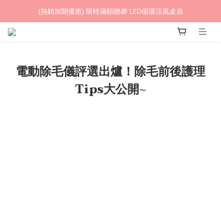
(熱銷加開優惠) 限時滿額贈🎁 LED循環涼風桌扇
(熱銷加開優惠) 限時滿額贈🎁 LED循環涼風桌扇
城鎮韌性(防空)演習期間，網頁載入速度可能延遲。
(熱銷加開優惠) 限時滿額贈🎁 LED循環涼風桌扇
電動除毛儀評選出爐！除毛前後護理
Tips大公開~