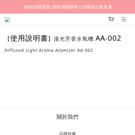
(熱銷加開優惠) 限時滿額贈🎁 LED循環涼風桌扇
(熱銷加開優惠) 限時滿額贈🎁 LED循環涼風桌扇
城鎮韌性(防空)演習期間，網頁載入速度可能延遲。
(熱銷加開優惠) 限時滿額贈🎁 LED循環涼風桌扇
使用說明書
AA-002
【
】漫光芳香水氧機
Diffused Light Aroma Atomizer AA-002
關於我們
品牌故事