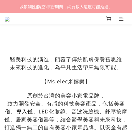
(熱銷加開優惠) 限時滿$4500贈🎁 LED循環涼風桌扇
城鎮韌性(防空)演習期間，網頁載入速度可能延遲。
(熱銷加開優惠) 限時滿$4500贈🎁 LED循環涼風桌扇
醫美科技的演進，顛覆了傳統肌膚保養舊思維
未來科技的進化，為平凡生活帶來無限可能。
【Ms.elec米嬉樂】
原創於台灣的美容小家電品牌，
致力開發安全、有感的科技美容產品，包括美容
儀
、
導入儀、
LED化妝鏡、音波洗臉機、舒壓按摩
儀、居家美容儀器等；結合醫學美容與未來科技，
打造獨一無二的自有美容小家電品牌。以安全有感