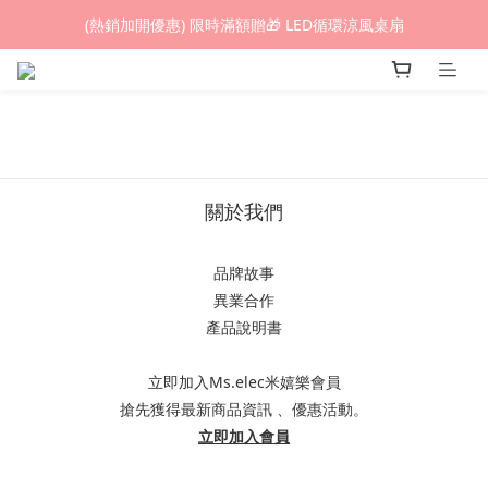
(熱銷加開優惠) 限時滿額贈🎁 LED循環涼風桌扇
(熱銷加開優惠) 限時滿額贈🎁 LED循環涼風桌扇
城鎮韌性(防空)演習期間，網頁載入速度可能延遲。
(熱銷加開優惠) 限時滿額贈🎁 LED循環涼風桌扇
關於我們
品牌故事
異業合作
產品說明書
立即加入Ms.elec米嬉樂會員
搶先獲得最新商品資訊 、優惠活動。
立即加入會員