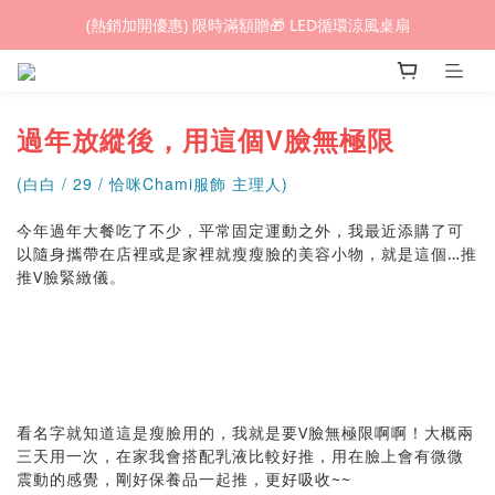
(熱銷加開優惠) 限時滿額贈🎁 LED循環涼風桌扇
(熱銷加開優惠) 限時滿額贈🎁 LED循環涼風桌扇
城鎮韌性(防空)演習期間，網頁載入速度可能延遲。
(熱銷加開優惠) 限時滿額贈🎁 LED循環涼風桌扇
過年放縱後，用這個V臉無極限
(白白 / 29 / 恰咪Chami服飾 主理人)
今年過年大餐吃了不少，平常固定運動之外，我最近添購了可
以隨身攜帶在店裡或是家裡就瘦瘦臉的美容小物，就是這個…推
推V臉緊緻儀。
看名字就知道這是瘦臉用的，我就是要V臉無極限啊啊！大概兩
三天用一次，在家我會搭配乳液比較好推，用在臉上會有微微
震動的感覺，剛好保養品一起推，更好吸收~~