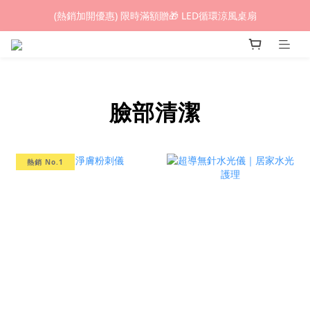
(熱銷加開優惠) 限時滿額贈🎁 LED循環涼風桌扇
(熱銷加開優惠) 限時滿額贈🎁 LED循環涼風桌扇
城鎮韌性(防空)演習期間，網頁載入速度可能延遲。
(熱銷加開優惠) 限時滿額贈🎁 LED循環涼風桌扇
臉部清潔
熱銷 No.1