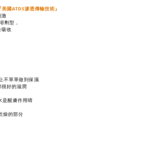
『美國ATDS滲透傳輸技術』
刺激
共溶劑型，
全吸收
上不單單做到保濕
都很好的滋潤
妝水是醒膚作用唷
乾燥的部分