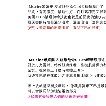
Ms.elec米嬉樂 左旋維他命C 10%精華應用了
品質上有高濃度、滲透性好，而且高穩定又低
美國ATDS滲透傳輸技術也就是前面說的油水
最厲害的特性是遇水溶水、遇油溶油，達到完
(#照片出賣我的乾燥肌膚，看我下巴的脫皮)
Ms.elec米嬉樂 左旋維他命C 10%精華液
用途
對於打完雷射、特殊肌膚保養、恢復肌膚彈力
至於。在保養上什麼時候擦上呢!~
我通常就是在化妝水之後就會擦上囉!!~ #化
擦上後就是深層按摩啦!!~像我鼻翼跟下巴是最
所以會做局部加強這兩個部分
※如果有美容導入儀的話會更好唷!!!!!