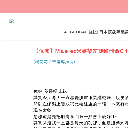
A. GLOBAL 🇯🇵 日本頂級專
【保養】Ms.elec米嬉樂左旋維他命C
(
/ 部落客推薦)
楊花花
你好 我是楊花花
其實今天冬天一直感覺肌膚很緊繃乾燥，脫皮
所以在保濕上變成我比較注重的一環，本來有
現在太乾
想想還是先把肌膚養回來一點會比較好!!~
其實保濕我一直都是每天的功課，但是遺傳到