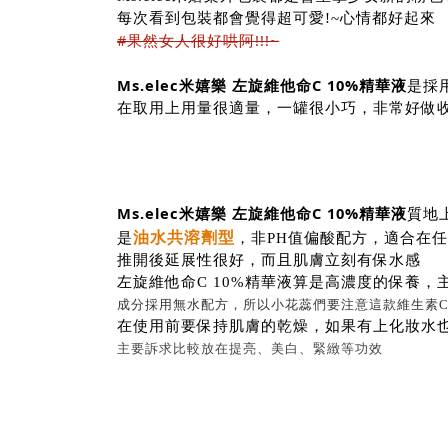
每次看到包裝都會覺得超可愛!~心情都好起來
#果然女人很好哄阿!!!~
Ms.elec米嬉樂 左旋維他命C 10%精華液
是採
在取用上用量很適量，一罐很小巧，非常好做收
Ms.elec米嬉樂 左旋維他命C 10%精華液
質地
油水共溶劑型
是
，非PH值偏酸配方，適合在
推開後延展性很好，而且肌膚立刻有保水感
左旋維他命C 10%精華液算是高濃度的保養，
成分採用無水配方，所以小花蕊們要注意這款維生素
在使用前要保持肌膚的乾燥，如果有上化妝水
主要訴求比較放在提亮、美白、緊緻等功效