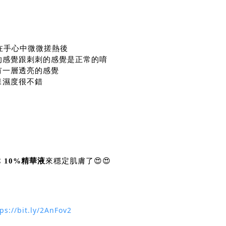
在手心中微微搓熱後
的感覺跟刺刺的感覺是正常的唷
會有一層透亮的感覺
保濕度很不錯
C 10%精華液
來穩定肌膚了😍😍
ps://bit.ly/2AnFov2