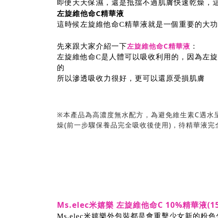
即便天天保濕，還是抵擋不過肌膚快速乾燥，
左旋維他命C精華液
這時候左旋維他命C精華液就是一個重要的大功臣
左旋維他命C精華液
先來跟大家介紹一下
：
左旋維他命C是人體可以吸收利用的，因為左旋
的
所以滲透吸收力很好，更可以還原受損肌膚
※本產品為高濃度無水配方，為避免維生素C遇水
燥(前一步驟保養品完全吸收後使用)，待精華液
Ms.elec米嬉樂 左旋維他命C 10%精華液(15
Ms.elec米嬉樂外包裝都是會重擊少女新的粉