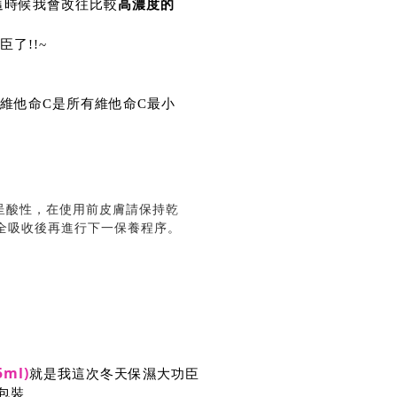
高濃度的
這時候我會改往比較
了!!~
維他命C是所有維他命C最小
呈酸性，在使用前皮膚請保持乾
完全吸收後再進行下一保養程序。
ml)
就是我這次冬天保濕大功臣
色包裝