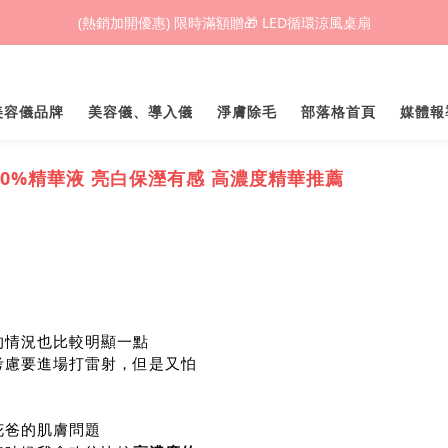
(熱銷加開優惠) 限時滿額贈🎁 LED循環涼風桌扇
(熱銷加開優惠) 限時滿額贈🎁 LED循環涼風桌扇
城鎮韌性(防空)演習期間，網頁載入速度可能延遲。
業美容儀品牌
美容儀、導入儀
淨膚除毛
部落格首頁
媒體報
(熱銷加開優惠) 限時滿額贈🎁 LED循環涼風桌扇
 10%精華液 亮白保溼有感 高濃度精華推薦
的情況也比較明顯一點
考慮要進場打雷射，但是又怕
花爸的肌膚問題