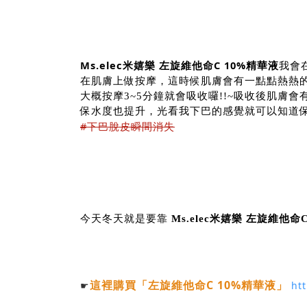
Ms.elec米嬉樂 左旋維他命C 10%精華液
我會
在肌膚上做按摩，這時候肌膚會有一點點熱熱
大概按摩3~5分鐘就會吸收囉!!~吸收後肌膚
保水度也提升，光看我下巴的感覺就可以知道
#下巴脫皮瞬間消失
今天冬天就是要靠
Ms.elec米嬉樂 左旋維他命
這裡購買
「左旋維他命C 10%精華液
」
☛
htt