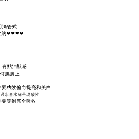
用滴管式
納❤❤❤❤
上有點油狀感
任何肌膚上
主要功效偏向提亮和美白
C遇水會水解呈現酸性
也要等到完全吸收