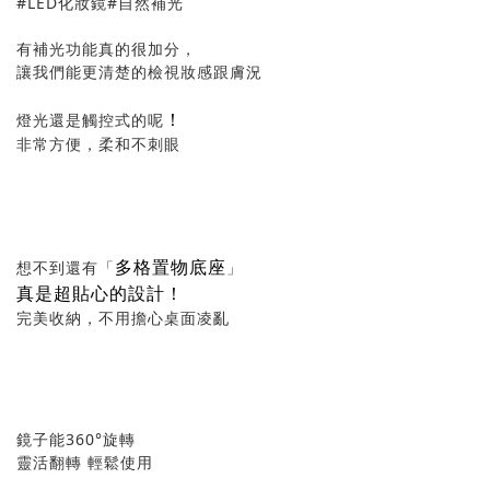
#LED化妝鏡#自然補光
有補光功能真的很加分，
讓我們能更清楚的檢視妝感跟膚況
！
燈光還是觸控式的呢
非常方便，柔和不刺眼
多格置物底座
想不到還有「
」
真是超貼心的設計！
完美收納，不用擔心桌面凌亂
鏡子能360°旋轉
靈活翻轉 輕鬆使用