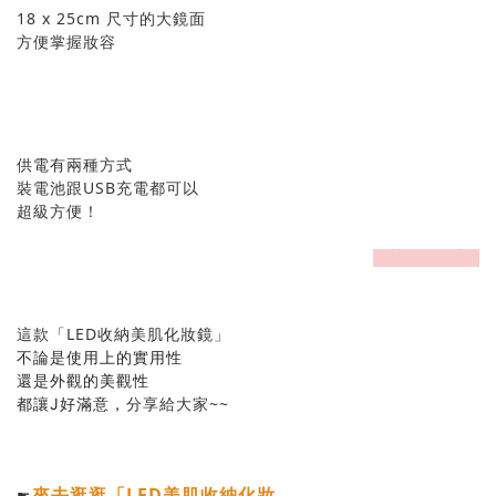
18 x 25cm 尺寸的大鏡面
方便掌握妝容
供電有兩種方式
裝電池跟USB充電都可以
超級方便！
prev
next
這款「LED收納美肌化妝鏡」
不論是使用上的實用性
還是外觀的美觀性
分享給大家~~
都讓J好滿意，
來去逛逛「LED美肌收納化妝
☛