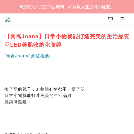
(熱銷加開優惠) 限時滿$4500贈🎁 LED循環涼風桌扇
城鎮韌性(防空)演習期間，網頁載入速度可能延遲。
(熱銷加開優惠) 限時滿$4500贈🎁 LED循環涼風桌扇
【喬喬Joana】日常小物就能打造完美的生活品質
🤍LED美肌收納化妝鏡
(喬喬Joana/ 網紅推薦)
換了新的鏡子，J 整個心情都不一樣了🤍
日常小物就能打造完美的生活品質
魔鏡呀
魔鏡～