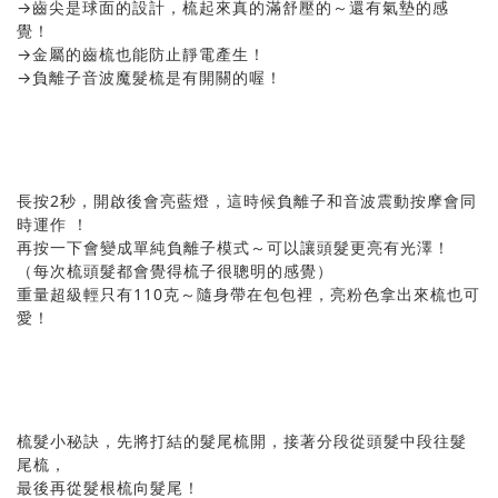
→齒尖是球面的設計，梳起來真的滿舒壓的～還有氣墊的感
覺！
→金屬的齒梳也能防止靜電產生！
→負離子音波魔髮梳是有開關的喔！
長按2秒，開啟後會亮藍燈，這時候負離子和音波震動按摩會同
時運作 ！
再按一下會變成單純負離子模式～可以讓頭髮更亮有光澤！
（每次梳頭髮都會覺得梳子很聰明的感覺）
重量超級輕只有110克～隨身帶在包包裡，亮粉色拿出來梳也可
愛！
梳髮小秘訣，先將打結的髮尾梳開，接著分段從頭髮中段往髮
尾梳，
最後再從髮根梳向髮尾！