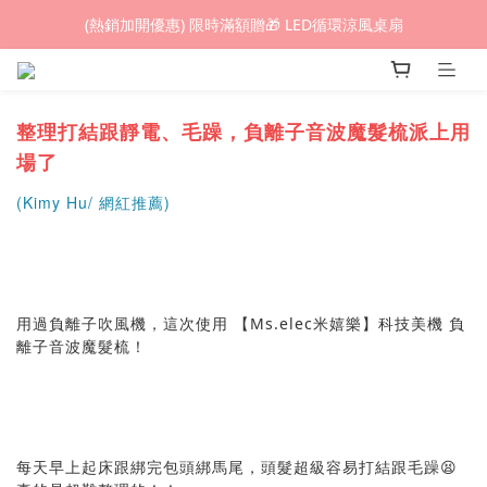
(熱銷加開優惠) 限時滿額贈🎁 LED循環涼風桌扇
(熱銷加開優惠) 限時滿額贈🎁 LED循環涼風桌扇
城鎮韌性(防空)演習期間，網頁載入速度可能延遲。
(熱銷加開優惠) 限時滿額贈🎁 LED循環涼風桌扇
整理打結跟靜電、毛躁，負離子音波魔髮梳派上用
場了
(Kimy Hu/ 網紅推薦)
用過負離子吹風機，這次使用 【Ms.elec米嬉樂】科技美機 負
離子音波魔髮梳！
每天早上起床跟綁完包頭綁馬尾，頭髮超級容易打結跟毛躁😫