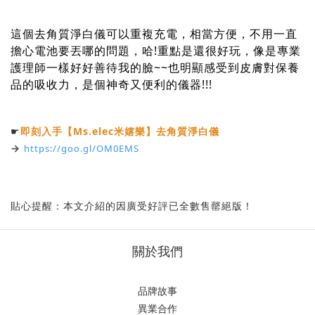
這個去角質淨白儀可以重複充電，
相當方便，不用一直
擔心電池要丟哪的問題，哈!
重點是還很好玩，像是專業
護理師一樣好好善待我的臉~~
也明顯感受到皮膚對保養
品的吸收力，
是個神奇又便利的儀器!!!
☛
即刻入手【Ms.elec米嬉樂】去角質淨白儀
→
https://goo.gl/OM0EMS
貼心提醒：本文介紹的因廣受好評已全數售罄絕版！
關於我們
品牌故事
異業合作