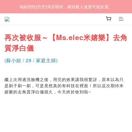
城鎮韌性(防空)演習期間，網頁載入速度可能延遲。
(熱銷加開優惠) 限時滿額贈🎁 LED循環涼風桌扇
(熱銷加開優惠) 限時滿額贈🎁 LED循環涼風桌扇
【Ms.elec米嬉樂】
再次被收服～
去角
質淨白儀
(蘇小姐 / 29 / 家庭主婦)
繼上次用過洗臉機之後，用完的效果讓我很驚訝，原本以為只
是刷子刷一刷，可是竟然真的有科技在裡面！所以這次期待米
嬉樂的去角質淨白儀很久，今天終於收到啦~