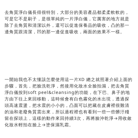
去角質淨白儀長得很特別，大部分的美容產品都柔柔軟軟的，
可是它不是刷子，是很單純的一片淨白儀，它厲害的地方就是
除了去角質和清潔以外，還可以促進保養品的吸收，凸的那一
邊角質跟清潔，凹的那一邊促進吸收，兩面的效果不一樣。
一開始我也不太懂該怎麼使用這一片XD 總之就照著介紹上面的
步驟，首先，把臉洗乾淨，然後用化妝水全臉拍濕，把去角質
淨白儀按到soft peel&cleansing的功能，在下巴、鼻子的地
方由下往上來回移動，這時候會有白色霧化的水出現，透過探
頭高速震盪，把水震的小小的，凸面可以把藏在皮膚裡很難清
的油和老廢角質震出來，所以過程裡也有看到一些一些髒汙殘
留在探頭上，這樣的動作來回持續3次，再將臉沖乾淨→用收斂
化妝水輕拍在臉上→塗保濕乳霜。