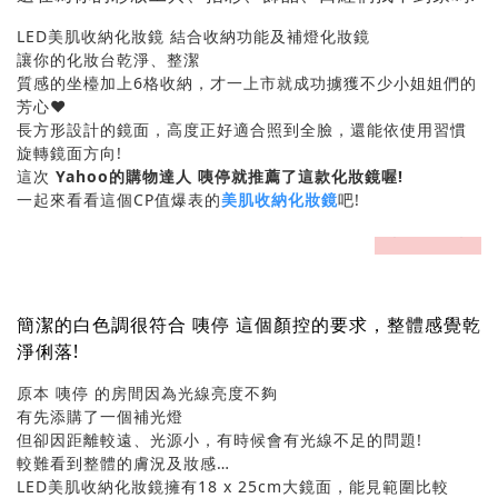
LED美肌收納化妝鏡 結合收納功能及補燈化妝鏡
讓你的化妝台乾淨、整潔
質感的坐檯加上6格收納，才一上市就成功擄獲不少小姐姐們的
芳心♥
長方形設計的鏡面，高度正好適合照到全臉，還能依使用習慣
旋轉鏡面方向!
這次
Yahoo
的購物達人 咦停就推薦了這款化妝鏡喔!
一起來看看這個CP值爆表的
美肌收納化妝鏡
吧!
prev
next
簡潔的白色調很符合 咦停 這個顏控的要求，整體感覺乾
淨俐落!
原本 咦停 的房間因為光線亮度不夠
有先添購了一個補光燈
但卻因距離較遠、光源小，有時候會有光線不足的問題!
較難看到整體的膚況及妝感…
LED美肌收納化妝鏡擁有18 x 25cm大鏡面，能見範圍比較