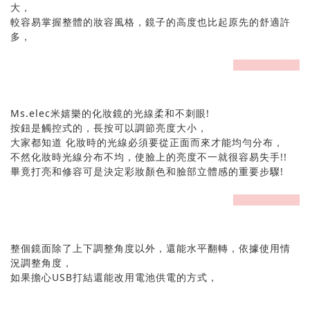
大，
較容易掌握整體的妝容風格，鏡子的高度也比起原先的舒適許
多，
prev
next
Ms.elec米嬉樂的化妝鏡的光線柔和不刺眼!
按鈕是觸控式的，長按可以調節亮度大小，
大家都知道 化妝時的光線必須要從正面而來才能均勻分布，
不然化妝時光線分布不均，使臉上的亮度不一就很容易失手!!
畢竟打亮和修容可是決定彩妝顏色和臉部立體感的重要步驟!
prev
next
整個鏡面除了上下調整角度以外，還能水平翻轉，依據使用情
況調整角度，
如果擔心USB打結還能改用電池供電的方式，