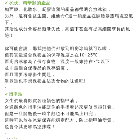
✔
水狀、精華狀的產品
如面膜、化妝水、凝膠這類的產品都很適合放冰箱，
另外，還有含益生菌、維他命C這一類產品在開瓶暴露環境空氣
下，
其活性成分會容易漸漸失效，高溫下甚至有提高細菌孳長的風
險!!!
你可能會說，那我把他們都放到廚房冰箱就可以啦，
但其實最適合保養品的保存溫度是在10~25℃，
而廚房冰箱為了保存食物，溫度一般維持在7℃以下，
並非最適合保養品的保存溫度，
而且還要考慮衛生問題，
畢竟誰也不想保養品沾染食物的味道吧!
-
✔
指甲油
女生們最喜歡買各種顏色的指甲油，
合適顏色的指甲油能讓你的手指看起來更修長很好看，
但是一旦開瓶後一時半刻也不可能馬上用完，
這時可以放在冰箱保存能穩定配方，防止指甲油變質，
也會令其更容易塗抹喔！
-