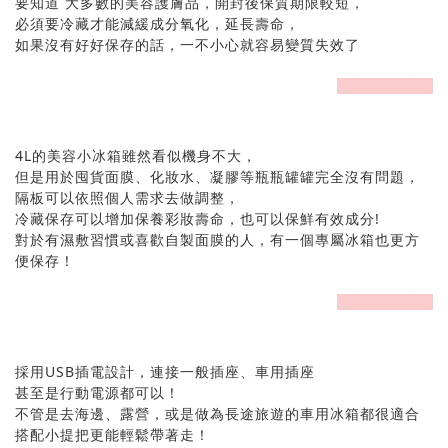
要知道 大多數的美容護膚品，開封後保質期限較短，
必須要冷藏才能減緩成分氧化，延長壽命，
如果沒有好好保存的話，一不小心就容易變質失效了
prev
next
4L的美容小冰箱雖然看似機身不大，
但是用於囤貨面膜、化妝水、凝膠等瓶瓶罐罐完全沒有問題，
隔板可以依照個人需求去做調整，
冷藏保存可以增加保養彩妝壽命，也可以保鮮有效成分!
對於有濕敷習慣或喜歡自製面膜的人，有一個專屬冰箱也更方
便保存！
prev
next
採用USB插電設計，連接一般插座、車用插座
甚至是行動電源都可以！
不管是去海邊、露營，或是做為長途旅遊的車用冰箱都很適合
搭配小提把更能輕鬆帶著走！