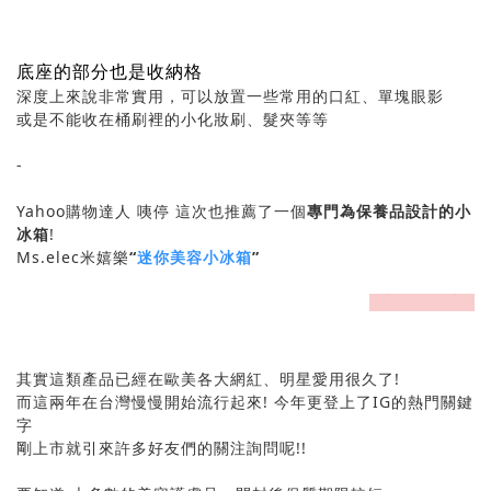
底座的部分也是收納格
深度上來說非常實用，可以放置一些常用的口紅、單塊眼影
或是不能收在桶刷裡的小化妝刷、髮夾等等
-
Yahoo購物達人 咦停 這次也推薦了一個
專門為保養品設計的小
冰箱
!
Ms.elec米嬉樂
“
迷你美容小冰箱
”
prev
next
其實這類產品已經在歐美各大網紅、明星愛用很久了!
而這兩年在台灣慢慢開始流行起來! 今年更登上了IG的熱門關鍵
字
剛上市就引來許多好友們的關注詢問呢!!