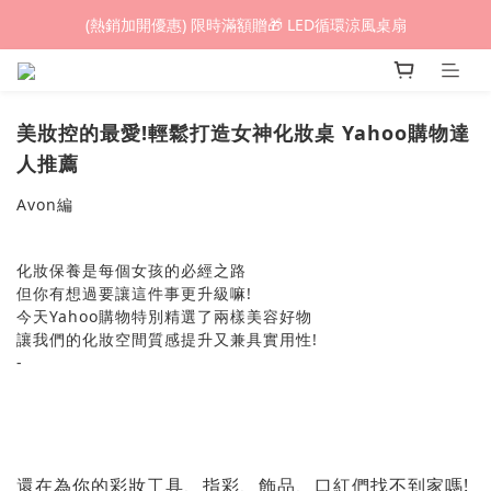
(熱銷加開優惠) 限時滿額贈🎁 LED循環涼風桌扇
(熱銷加開優惠) 限時滿額贈🎁 LED循環涼風桌扇
城鎮韌性(防空)演習期間，網頁載入速度可能延遲。
(熱銷加開優惠) 限時滿額贈🎁 LED循環涼風桌扇
美妝控的最愛!輕鬆打造女神化妝桌 Yahoo購物達
人推薦
Avon編
化妝保養是每個女孩的必經之路
但你有想過要讓這件事更升級嘛!
今天Yahoo購物特別精選了兩樣美容好物
讓我們的化妝空間質感提升又兼具實用性!
-
還在為你的彩妝工具、指彩、飾品、口紅們找不到家嗎!