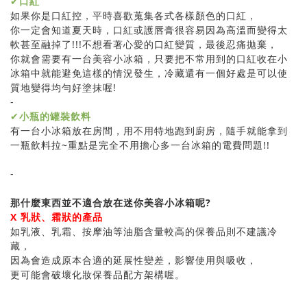
✔
口紅
如果你是口紅控，平時喜歡蒐集各式各樣顏色的口紅，
你一定會知道夏天時，口紅或護唇膏很容易因為高溫而變得太
軟甚至融掉了!!!不想看著心愛的口紅變質，最後忍痛拋棄，
你就會需要有一台美容小冰箱，只要把不常用到的口紅收在小
冰箱中就能避免這樣的情況發生，冷藏還有一個好處是可以使
質地變得均勻好塗抹喔!
-
✔
小瓶的罐裝飲料
有一台小冰箱放在房間，用不用特地跑到廚房，隨手就能拿到
一瓶飲料拉~重點是完全不用擔心多一台冰箱的電費問題!!
-
那什麼東西並不適合放在迷你美容小冰箱呢?
X 乳狀、霜狀的產品
如乳液、乳霜、按摩油等油脂含量較高的保養品則不建議冷
藏，
因為會造成原本合適的延展性變差，影響使用與吸收，
更可能會破壞化妝保養品配方架構喔。